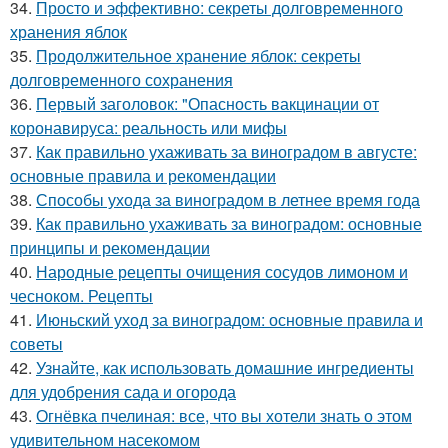
34.
Просто и эффективно: секреты долговременного
хранения яблок
35.
Продолжительное хранение яблок: секреты
долговременного сохранения
36.
Первый заголовок: "Опасность вакцинации от
коронавируса: реальность или мифы
37.
Как правильно ухаживать за виноградом в августе:
основные правила и рекомендации
38.
Способы ухода за виноградом в летнее время года
39.
Как правильно ухаживать за виноградом: основные
принципы и рекомендации
40.
Народные рецепты очищения сосудов лимоном и
чесноком. Рецепты
41.
Июньский уход за виноградом: основные правила и
советы
42.
Узнайте, как использовать домашние ингредиенты
для удобрения сада и огорода
43.
Огнёвка пчелиная: все, что вы хотели знать о этом
удивительном насекомом