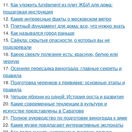
11.
Как уложить fundament из плит ЖБИ для дома:
пошаговая инструкция
12.
Какие интересные факты о московском метро
13.
Плитный фундамент для дома: все, что нужно знать
14.
Как назывался город раньше
15.
Свёкла: скрытые опасности, о которых вы не
подозревали
16.
Какую свеклу полезнее есть: красную, белую или
черную
17.
Осенняя пересадка винограда: главные секреты и
правила
18.
Подготовка черенков к прививке: основные этапы и
правила
19.
Четыре яблони из одной: История роста и развития
20.
Какие современные тенденции в культуре и
искусстве представлены в Саратове
21.
Полное руководство по подготовке винограда к зиме
22.
Какие музеи предлагают интерактивные экспонаты
23.
Как долго сушить шиповник в духовке: полное