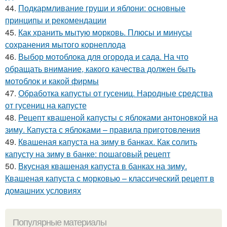
44.
Подкармливание груши и яблони: основные
принципы и рекомендации
45.
Как хранить мытую морковь. Плюсы и минусы
сохранения мытого корнеплода
46.
Выбор мотоблока для огорода и сада. На что
обращать внимание, какого качества должен быть
мотоблок и какой фирмы
47.
Обработка капусты от гусениц. Народные средства
от гусениц на капусте
48.
Рецепт квашеной капусты с яблоками антоновкой на
зиму. Капуста с яблоками – правила приготовления
49.
Квашеная капуста на зиму в банках. Как солить
капусту на зиму в банке: пошаговый рецепт
50.
Вкусная квашеная капуста в банках на зиму.
Квашеная капуста с морковью – классический рецепт в
домашних условиях
Популярные материалы