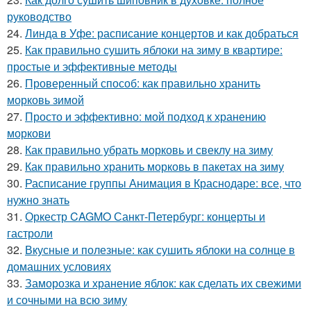
руководство
24.
Линда в Уфе: расписание концертов и как добраться
25.
Как правильно сушить яблоки на зиму в квартире:
простые и эффективные методы
26.
Проверенный способ: как правильно хранить
морковь зимой
27.
Просто и эффективно: мой подход к хранению
моркови
28.
Как правильно убрать морковь и свеклу на зиму
29.
Как правильно хранить морковь в пакетах на зиму
30.
Расписание группы Анимация в Краснодаре: все, что
нужно знать
31.
Оркестр CAGMO Санкт-Петербург: концерты и
гастроли
32.
Вкусные и полезные: как сушить яблоки на солнце в
домашних условиях
33.
Заморозка и хранение яблок: как сделать их свежими
и сочными на всю зиму