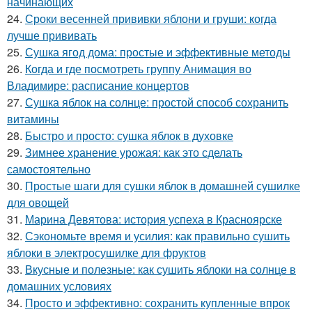
начинающих
24.
Сроки весенней прививки яблони и груши: когда
лучше прививать
25.
Сушка ягод дома: простые и эффективные методы
26.
Когда и где посмотреть группу Анимация во
Владимире: расписание концертов
27.
Сушка яблок на солнце: простой способ сохранить
витамины
28.
Быстро и просто: сушка яблок в духовке
29.
Зимнее хранение урожая: как это сделать
самостоятельно
30.
Простые шаги для сушки яблок в домашней сушилке
для овощей
31.
Марина Девятова: история успеха в Красноярске
32.
Сэкономьте время и усилия: как правильно сушить
яблоки в электросушилке для фруктов
33.
Вкусные и полезные: как сушить яблоки на солнце в
домашних условиях
34.
Просто и эффективно: сохранить купленные впрок