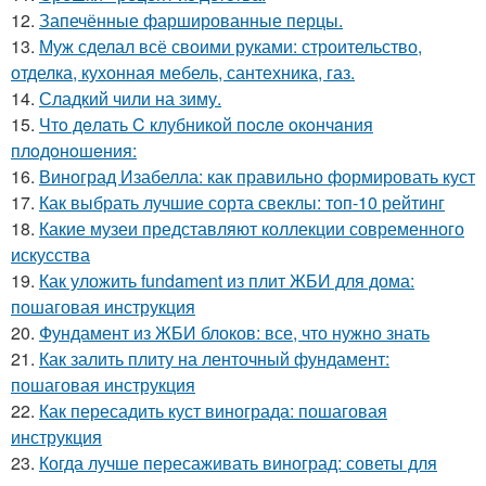
12.
Запечённые фаршированные перцы.
13.
Муж сделал всё своими руками: строительство,
отделка, кухонная мебель, сантехника, газ.
14.
Сладкий чили на зиму.
15.
Чтo дeлaть C клубникoй пocлe oкoнчaния
плoдoнoшeния:
16.
Виноград Изабелла: как правильно формировать куст
17.
Как выбрать лучшие сорта свеклы: топ-10 рейтинг
18.
Какие музеи представляют коллекции современного
искусства
19.
Как уложить fundament из плит ЖБИ для дома:
пошаговая инструкция
20.
Фундамент из ЖБИ блоков: все, что нужно знать
21.
Как залить плиту на ленточный фундамент:
пошаговая инструкция
22.
Как пересадить куст винограда: пошаговая
инструкция
23.
Когда лучше пересаживать виноград: советы для