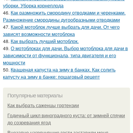
уборки. Уборка корнеплода
46.
Как размножить смородину отводками и черенками.
Размножение смородины дугообразными отводками
47.
Какой мотоблок лучше выбрать для дачи. От чего
зависят возможности мотоблока
48.
Как выбрать лучший мотоблок.
49.
О мотоблоках для дачи. Выбор мотоблока для дачи в
зависимости от функционала, типа двигателя и его
мощности
50.
Квашеная капуста на зиму в банках. Как солить
капусту на зиму в банке: пошаговый рецепт
Популярные материалы
Как выбрать саженцы гортензии
Годичный цикл виноградного куста: от зимней спячки
до созревания ягод
Внезапно нагрянувшие гости заставили меня