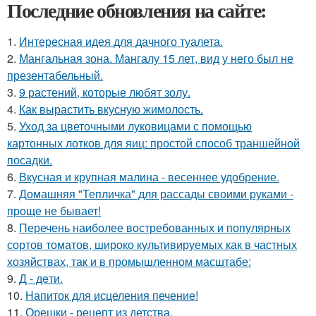
Последние обновления на сайте:
1.
Интересная идея для дачного туалета.
2.
Мангальная зона. Мангалу 15 лет, вид у него был не
презентабельный.
3.
9 растений, которые любят золу.
4.
Как вырастить вкусную жимолость.
5.
Уход за цветочными луковицами с помощью
картонных лотков для яиц: простой способ траншейной
посадки.
6.
Вкусная и крупная малина - весеннее удобрение.
7.
Домашняя "Тепличка" для рассады своими руками -
проще не бывает!
8.
Перечень наиболее востребованных и популярных
сортов томатов, широко культивируемых как в частных
хозяйствах, так и в промышленном масштабе:
9.
Д - дeти.
10.
Напиток для исцеления печение!
11.
Орешки - рецепт из детства.