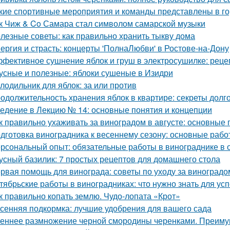
кие спортивные мероприятия и команды представлены в г
к Чиж & Co Самара стал символом самарской музыки
лезные советы: как правильно хранить тыкву дома
ергия и страсть: концерты 'ПолнаЛюбви' в Ростове-на-Дону
фективное сушнение яблок и груш в электросушилке: реце
усные и полезные: яблоки сушеные в Изидри
лодильник для яблок: за или против
одолжительность хранения яблок в квартире: секреты долг
едение в Лекцию № 14: основные понятия и концепции
к правильно ухаживать за виноградом в августе: основные
дготовка виноградника к весеннему сезону: основные раб
рсональный опыт: обязательные работы в винограднике в 
усный базилик: 7 простых рецептов для домашнего стола
рвая помощь для винограда: советы по уходу за виноградо
тябрьские работы в виноградниках: что нужно знать для у
к правильно копать землю. Чудо-лопата «Крот»
сенняя подкормка: лучшие удобрения для вашего сада
еннее размножение черной смородины черенками. Преимущ