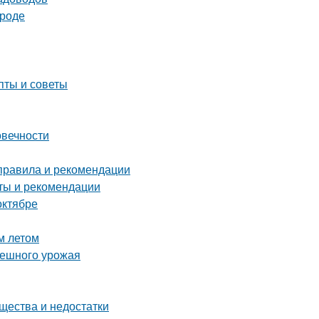
ороде
пты и советы
овечности
 правила и рекомендации
оты и рекомендации
октябре
м летом
спешного урожая
ества и недостатки