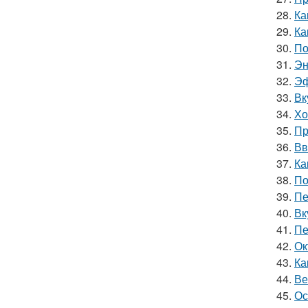
28.
Ка
29.
Ка
30.
По
31.
Эн
32.
Эф
33.
Вк
34.
Хо
35.
Пр
36.
Вв
37.
Ка
38.
По
39.
Пе
40.
Вк
41.
Пе
42.
Ок
43.
Ка
44.
Ве
45.
Ос