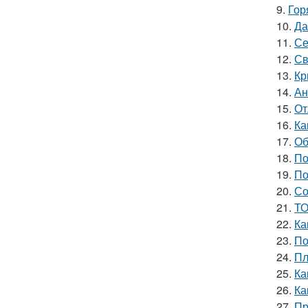
9.
Гор
10.
Да
11.
Се
12.
Св
13.
Кр
14.
Ан
15.
От
16.
Ка
17.
Об
18.
По
19.
По
20.
Со
21.
ТО
22.
Ка
23.
По
24.
Пл
25.
Ка
26.
Ка
27.
Пр