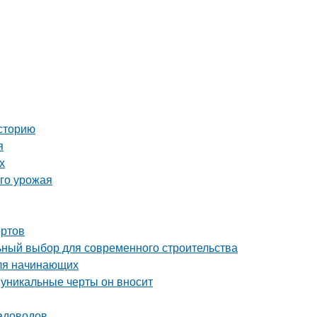
сторию
я
х
ого урожая
ортов
ный выбор для современного строительства
для начинающих
 уникальные черты он вносит
садоводов