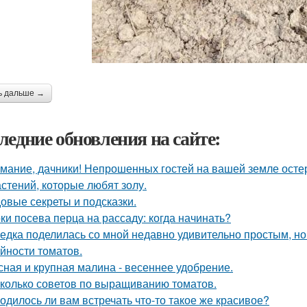
ь дальше →
ледние обновления на сайте:
мание, дачники! Непрошенных гостей на вашей земле остер
астений, которые любят золу.
овые секреты и подсказки.
ки посева перца на рассаду: когда начинать?
едка поделилась со мной недавно удивительно простым, 
йности томатов.
сная и крупная малина - весеннее удобрение.
колько советов по выращиванию томатов.
одилось ли вам встречать что-то такое же красивое?