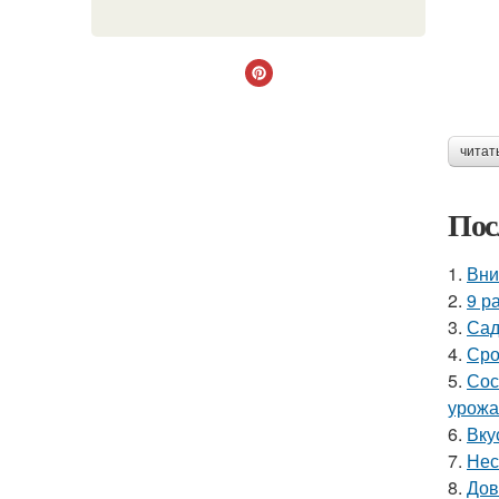
читат
Пос
1.
Вни
2.
9 р
3.
Сад
4.
Сро
5.
Сос
урожа
6.
Вку
7.
Нес
8.
Дов