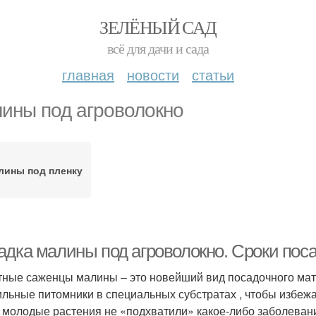
ЗЕЛЁНЫЙ САД
всё для дачи и сада
главная
новости
статьи
ины под агроволокно
лины под пленку
адка малины под агроволокно. Сроки пос
тные саженцы малины – это новейший вид посадочного ма
льные питомники в специальных субстратах , чтобы избежать
 молодые растения не «подхватили» какое-либо заболевание