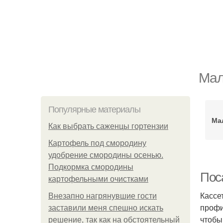
Мал
Популярные материалы
Ма
Как выбрать саженцы гортензии
Картофель под смородину
удобрение смородины осенью.
Подкормка смородины
Пос
картофельными очистками
Кассе
Внезапно нагрянувшие гости
профи
заставили меня спешно искать
чтобы
решение, так как на обстоятельный