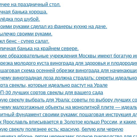
ячее на праздничный стол.
чная банька хороша.
лёдка под шубой.
оими руками сделал из фанеры кухню на даче.
ылечко своими руками.
кл бенс - супер салат.
личная банька на крайнем севере.
кие образовательные учреждения Москвы имеют богатую и
резка молодого куста винограда для здоровья и плодороди
шаговая схема осенней обрезки винограда для начинающи
чему виноградная лоза должна страдать: секреты идеальн
рта свеклы, которые идеально растут на Урале
П-30 лучших сортов свеклы для вашего сада
кую свеклу выбрать для Урала: советы по выбору лучших с
чему малоэтажные объекты на монолитной плите — идеаль
итный фундамент своими руками: пошаговая инструкция 
к Ярославль вписывается в Золотое кольцо России, и какие
кую свеклу полезнее есть: красную, белую или черную
ививка яблонь летом черенками: полное руководство для 