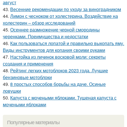
август
43.
Весенние рекомендации по уходу за виноградником
44.
Лимон с чесноком от холестерина. Воздействие на
холестерин – обзор исследований
45.
Осеннее размножение черной смородины
черенками. Преимущества и недостатки
46.
Как пользоваться лопатой и правильно выкопать яму.
Виды инструментов для копания своими руками
47.
Настойка из личинок восковой моли: секреты
создания и применения
48.
Рейтинг легких мотоблоков 2023 года. Лучшие
бензиновые мотоблоки
49.
8 простых способов борьбы на даче. Осиные
ловушки
50.
Капуста с мочеными яблоками. Тушеная капуста с
мочеными яблоками
Популярные материалы