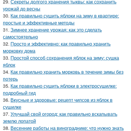
29.
Секреты долгого хранения тыквы: как сохранить
урожай до весны
30.
Как правильно сушить яблоки на зиму в квартире:
простые и эффективные методы
31.
Зимнее хранение урожая: как это сделать
самостоятельно
32.
Просто и эффективно: как правильно хранить
морковку дома
33.
Простой способ сохранения яблок на зиму: сушка
яблок
34.
Как правильно хранить морковь в течение зимы без
потерь
35.
Как правильно сушить яблоки в электросушилке:
подробный гид
36.
Вкусные и здоровые: рецепт чипсов из яблок в
сушилке
37.
Улучшай свой огород: как правильно вскапывать
землю лопатой
38.
Весенние работы на винограднике: что нужно знать