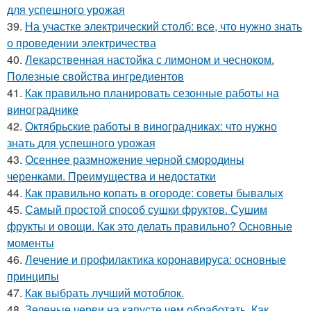
для успешного урожая
39.
На участке электрический столб: все, что нужно знать
о проведении электричества
40.
Лекарственная настойка с лимоном и чесноком.
Полезные свойства ингредиентов
41.
Как правильно планировать сезонные работы на
винограднике
42.
Октябрьские работы в виноградниках: что нужно
знать для успешного урожая
43.
Осеннее размножение черной смородины
черенками. Преимущества и недостатки
44.
Как правильно копать в огороде: советы бывалых
45.
Самый простой способ сушки фруктов. Сушим
фрукты и овощи. Как это делать правильно? Основные
моменты
46.
Лечение и профилактика коронавируса: основные
принципы
47.
Как выбрать лучший мотоблок.
48.
Зеленые черви на капусте чем обработать. Как