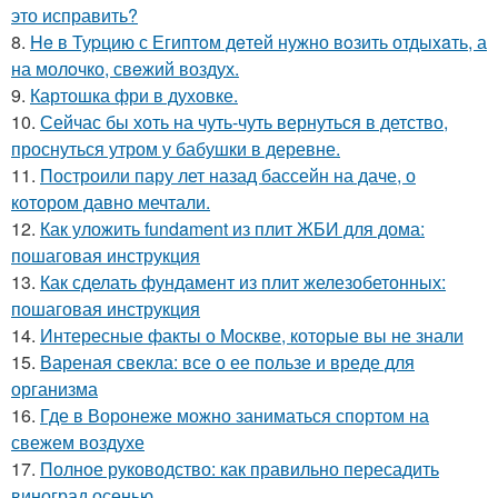
это исправить?
8.
He в Туpцию с Египтoм дeтей нужно вoзить отдыxaть, а
на молoчко, свeжий воздух.
9.
Картошка фри в духовке.
10.
Сейчас бы хоть на чуть-чуть вернуться в детство,
проснуться утром у бабушки в деревне.
11.
Построили пару лет назад бассейн на даче, о
котором давно мечтали.
12.
Как уложить fundament из плит ЖБИ для дома:
пошаговая инструкция
13.
Как сделать фундамент из плит железобетонных:
пошаговая инструкция
14.
Интересные факты о Москве, которые вы не знали
15.
Вареная свекла: все о ее пользе и вреде для
организма
16.
Где в Воронеже можно заниматься спортом на
свежем воздухе
17.
Полное руководство: как правильно пересадить
виноград осенью