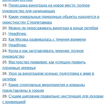
18.
Пересадка винограда на новое место: полное
руководство для начинающих
19.
Какие уникальные природные объекты находятся в
окрестностях Стерлитамака
20.
Можно ли пересаживать виноград в конце октября
21.
Headlines:
22.
Как Москва развивалась с течения времени
23.
Headlines:
24.
Когда и как заготавливать черенки: полное
руководство
25.
Мастерство прививки: как успешно привить
плодовые деревья
26.
Уход за виноградом осенью: подготовка к зиме в
октябре
27.
Какие спортивные мероприятия и команды
представлены в городе
28.
Сушим шиповник правильно: инструкция для духовки
с конвекцией