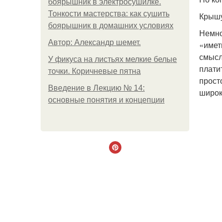
боярышник в электросушилке.
Тонкости мастерства: как сушить
Крышу
боярышник в домашних условиях
Немно
Автор: Александр шемет.
«имет
смысл
У фикуса на листьях мелкие белые
плати
точки. Коричневые пятна
прост
Введение в Лекцию № 14:
широк
основные понятия и концепции