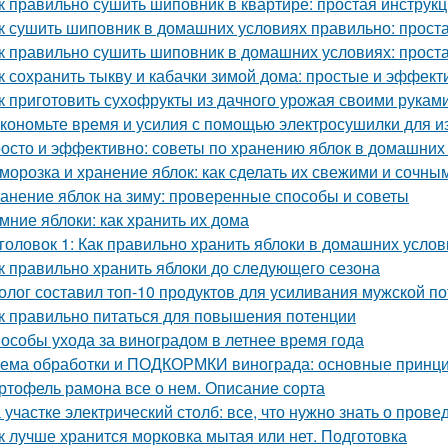
к правильно сушить шиповник в квартире: простая инструк
к сушить шиповник в домашних условиях правильно: прост
к правильно сушить шиповник в домашних условиях: прост
к сохранить тыкву и кабачки зимой дома: простые и эффек
к приготовить сухофрукты из дачного урожая своими рукам
кономьте время и усилия с помощью электросушилки для из
осто и эффективно: советы по хранению яблок в домашних
морозка и хранение яблок: как сделать их свежими и сочны
анение яблок на зиму: проверенные способы и советы
мние яблоки: как хранить их дома
головок 1: Как правильно хранить яблоки в домашних усло
к правильно хранить яблоки до следующего сезона
олог составил топ-10 продуктов для усиливания мужской п
к правильно питаться для повышения потенции
особы ухода за виноградом в летнее время года
ема обработки и ПОДКОРМКИ винограда: основные принци
ртофель рамона все о нем. Описание сорта
 участке электрический столб: все, что нужно знать о пров
к лучше хранится морковка мытая или нет. Подготовка