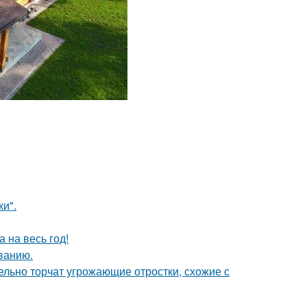
и".
 на весь год!
ванию.
тельно торчат угрожающие отростки, схожие с