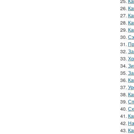
25.
Ка
26.
Ка
27.
Ка
28.
Ка
29.
Ка
30.
Сэ
31.
Пр
32.
За
33.
Хр
34.
Зи
35.
За
36.
Ка
37.
Ур
38.
Ка
39.
Сп
40.
Сх
41.
Ка
42.
На
43.
Ка