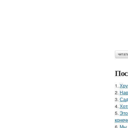
читат
Пос
1.
Хру
2.
Нар
3.
Сад
4.
Хот
5.
Это
конеч
6.
Мы 