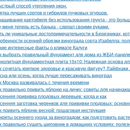
стрый способ утепления окон.
ятка лучших сортов и гибридов пучковых огурцов.
ащивание картофеля без использования грунта - это боль
у меня теперь есть банька - сделал своими руками.
ть ли уникальные достопримечательности в Березниках, кот
обенности осенней обрезки винограда сорта Изабелла: пол
кие интересные факты о климате Калуги
к выбрать правильный фундамент для дома из ЖБИ-панеле
нолитная фундаментная плита 10х10: Надежная основа дл
к сочетать крепкое здоровье и красивую фигуру? Лайфхаки
сна или осень: когда лучше пересаживать виноград
к Москва развивалась с течения времени
к правильно привить яблоню на дичку: советы для начинаю
сенняя прививка плодовых деревьев: когда и как
сенняя заготовка черенков для прививки плодовых: основн
к привить яблоню весной: пошаговая инструкция
креты осеннего ухода за виноградом: как подготовить расте
к правильно сушить шиповник в домашних условиях: полез