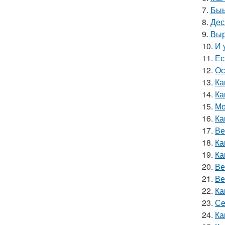
7.
Быы
8.
Дес
9.
Выр
10.
И 
11.
Ес
12.
Ос
13.
Ка
14.
Ка
15.
Мо
16.
Ка
17.
Ве
18.
Ка
19.
Ка
20.
Ве
21.
Ве
22.
Ка
23.
Се
24.
Ка