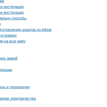
ция
ая инструкция
ая инструкция
тивные способы
и
готовления цукатов из яблок
 условиях
ми на всю зиму
виях зимой
отенции
пы и технологии
едении электричества