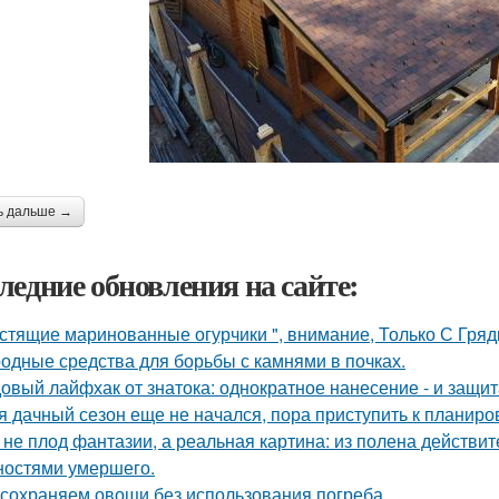
ь дальше →
ледние обновления на сайте:
стящие маринованные огурчики ", внимание, Только С Грядк
одные средства для борьбы с камнями в почках.
овый лайфхак от знатока: однократное нанесение - и защита
я дачный сезон еще не начался, пора приступить к планиро
 не плод фантазии, а реальная картина: из полена действи
ностями умершего.
сохраняем овощи без использования погреба.