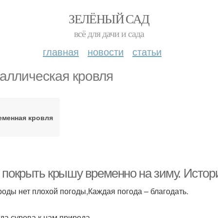
ЗЕЛЁНЫЙ САД
всё для дачи и сада
главная
новости
статьи
аллическая кровля
еменная кровля
 покрыть крышу временно на зиму. Истор
роды нет плохой погоды,Каждая погода – благодать.
гда сурова к нам природа,