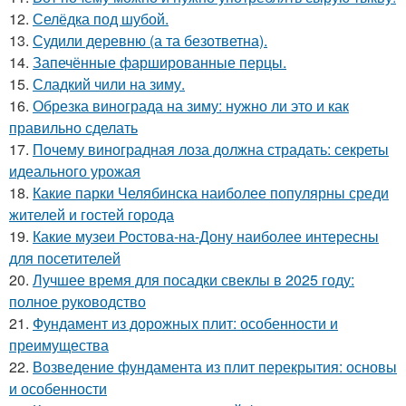
12.
Селёдка под шубой.
13.
Судили деревню (а та безответна).
14.
Запечённые фаршированные перцы.
15.
Сладкий чили на зиму.
16.
Обрезка винограда на зиму: нужно ли это и как
правильно сделать
17.
Почему виноградная лоза должна страдать: секреты
идеального урожая
18.
Какие парки Челябинска наиболее популярны среди
жителей и гостей города
19.
Какие музеи Ростова-на-Дону наиболее интересны
для посетителей
20.
Лучшее время для посадки свеклы в 2025 году:
полное руководство
21.
Фундамент из дорожных плит: особенности и
преимущества
22.
Возведение фундамента из плит перекрытия: основы
и особенности