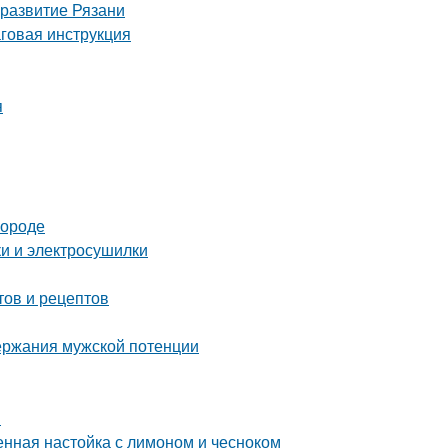
 развитие Рязани
аговая инструкция
я
городе
ки и электросушилки
тов и рецептов
ержания мужской потенции
я
енная настойка с лимоном и чесноком