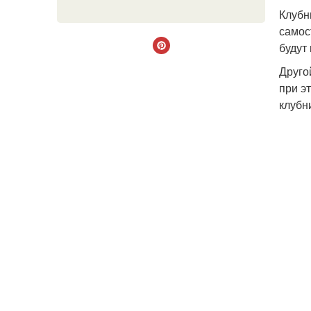
Клубн
самос
будут 
Друго
при э
клубн