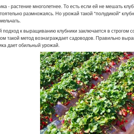
ика - растение многолетнее. То есть если ей не мешать клу
тоятельно размножаясь. Но урожай такой "полудикой" клубн
мельчать.
й подход к выращиванию клубники заключается в строгом с
том такой метод вознаграждает садоводов. Правильно выра
ика дает обильный урожай.