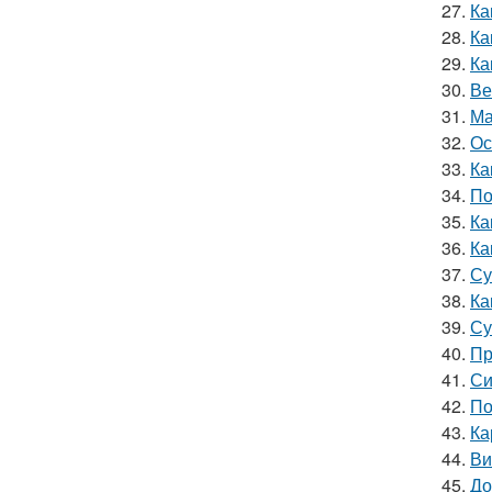
27.
Ка
28.
Ка
29.
Ка
30.
Ве
31.
Ма
32.
Ос
33.
Ка
34.
По
35.
Ка
36.
Ка
37.
Су
38.
Ка
39.
Су
40.
Пр
41.
Си
42.
По
43.
Ка
44.
Ви
45.
До