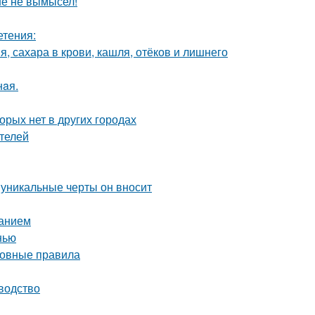
ше не вымысел!
етения:
, сахара в крови, кашля, отёков и лишнего
нaя.
орых нет в других городах
телей
 уникальные черты он вносит
ванием
нью
сновные правила
водство