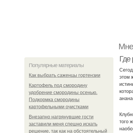
Мне
Где 
Популярные материалы
Сегод
Как выбрать саженцы гортензии
этом 
истин
Картофель под смородину
котор
удобрение смородины осенью.
анана
Подкормка смородины
картофельными очистками
Клубн
Внезапно нагрянувшие гости
того 
заставили меня спешно искать
наобо
решение, так как на обстоятельный