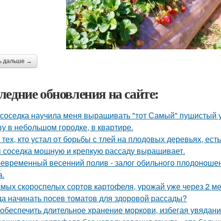
ь дальше →
ледние обновления на сайте:
 соседка научила меня выращивать "тот Самый" пушистый у
у в небольшом городке, в квартире.
 тех, кто устал от борьбы с тлей на плодовых деревьях, ест
 соседка мощную и крепкую рассаду выращивает.
евременный весенний полив - залог обильного плодоношен
а.
амых скороспелых сортов картофеля, урожай уже через 2 ме
да начинать посев томатов для здоровой рассады?
 обеспечить длительное хранение моркови, избегая увядани