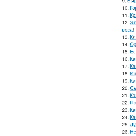
9.
Выр
10.
Го
11.
Кр
12.
Эт
веса!
13.
Кл
14.
Ор
15.
Ес
16.
Ка
17.
Ка
18.
Ин
19.
Ка
20.
Сы
21.
Ка
22.
По
23.
Ка
24.
Ка
25.
Лу
26.
He