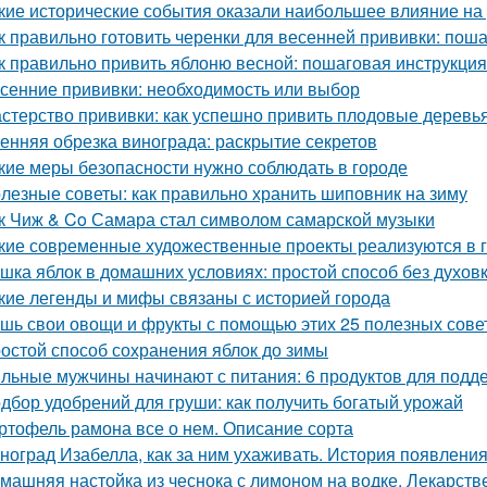
кие исторические события оказали наибольшее влияние на
к правильно готовить черенки для весенней прививки: пош
к правильно привить яблоню весной: пошаговая инструкция
сенние прививки: необходимость или выбор
стерство прививки: как успешно привить плодовые деревь
енняя обрезка винограда: раскрытие секретов
кие меры безопасности нужно соблюдать в городе
лезные советы: как правильно хранить шиповник на зиму
к Чиж & Co Самара стал символом самарской музыки
кие современные художественные проекты реализуются в 
шка яблок в домашних условиях: простой способ без духов
кие легенды и мифы связаны с историей города
шь свои овощи и фрукты с помощью этих 25 полезных сове
остой способ сохранения яблок до зимы
льные мужчины начинают с питания: 6 продуктов для подд
дбор удобрений для груши: как получить богатый урожай
ртофель рамона все о нем. Описание сорта
ноград Изабелла, как за ним ухаживать. История появлени
машняя настойка из чеснока с лимоном на водке. Лекарств