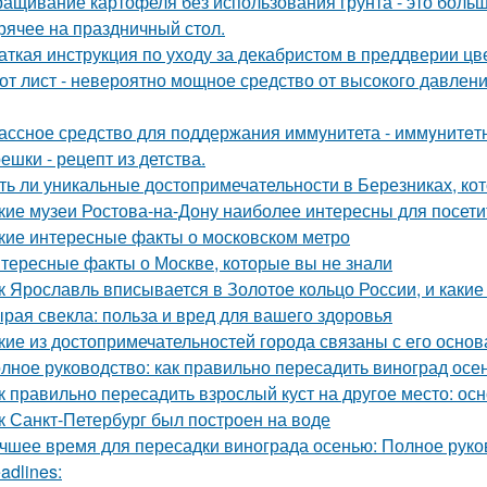
ащивание картофеля без использования грунта - это боль
рячее на праздничный стол.
аткая инструкция по уходу за декабристом в преддверии цв
от лист - невероятно мощное средство от высокого давления
ассное средство для поддержания иммунитета - иммyнитeт
ешки - рецепт из детства.
ть ли уникальные достопримечательности в Березниках, кот
кие музеи Ростова-на-Дону наиболее интересны для посети
кие интересные факты о московском метро
тересные факты о Москве, которые вы не знали
к Ярославль вписывается в Золотое кольцо России, и какие
рая свекла: польза и вред для вашего здоровья
кие из достопримечательностей города связаны с его осно
лное руководство: как правильно пересадить виноград осе
к правильно пересадить взрослый куст на другое место: о
к Санкт-Петербург был построен на воде
чшее время для пересадки винограда осенью: Полное руко
adlines: