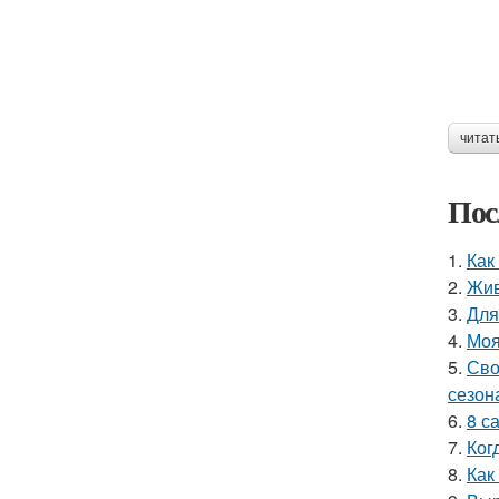
читат
Пос
1.
Как
2.
Жив
3.
Для
4.
Моя
5.
Сво
сезон
6.
8 с
7.
Ког
8.
Как