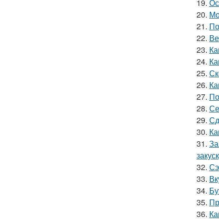
19.
Ос
20.
Мо
21.
По
22.
Ве
23.
Ка
24.
Ка
25.
Ск
26.
Ка
27.
По
28.
Се
29.
Сд
30.
Ка
31.
За
закус
32.
Сэ
33.
Вк
34.
Бу
35.
Пр
36.
Ка