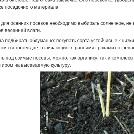
ке посадочного материала.
 для осенних посевов необходимо выбирать солнечное, не
ев весенней влаги.
а подбирать обдуманно: покупать сорта устойчивые к низк
ком световом дне, отличающиеся ранними сроками созрева
ть под озимые посевы, можно, как органику, так и комплек
тиром на высеваемую культуру.