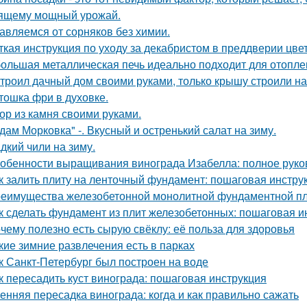
ящему мощный урожай.
авляемся от сорняков без химии.
ткая инструкция по уходу за декабристом в преддверии цве
ольшая металлическая печь идеально подходит для отоплен
троил дачный дом своими руками, только крышу строили н
тошка фри в духовке.
ор из камня своими руками.
дам Морковка" -. Вкусный и остренький салат на зиму.
дкий чили на зиму.
обенности выращивания винограда Изабелла: полное руко
к залить плиту на ленточный фундамент: пошаговая инстру
еимущества железобетонной монолитной фундаментной пли
к сделать фундамент из плит железобетонных: пошаговая и
чему полезно есть сырую свёклу: её польза для здоровья
кие зимние развлечения есть в парках
к Санкт-Петербург был построен на воде
к пересадить куст винограда: пошаговая инструкция
енняя пересадка винограда: когда и как правильно сажать