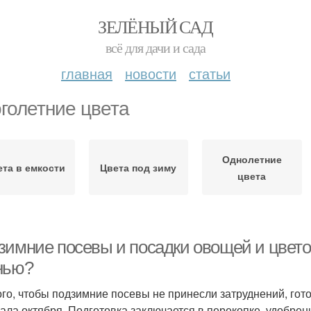
ЗЕЛЁНЫЙ САД
всё для дачи и сада
главная
новости
статьи
голетние цвета
Однолетние
ета в емкости
Цвета под зиму
цвета
зимние посевы и посадки овощей и цвето
нью?
ого, чтобы подзимние посевы не принесли затруднений, гот
ала октября. Подготовка заключается в перекопке, удобре