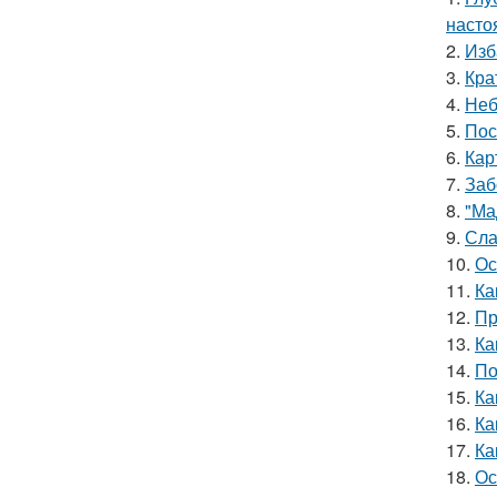
насто
2.
Изб
3.
Кра
4.
Неб
5.
Пос
6.
Кар
7.
Заб
8.
"Ма
9.
Сла
10.
Ос
11.
Ка
12.
Пр
13.
Ка
14.
По
15.
Ка
16.
Ка
17.
Ка
18.
Ос