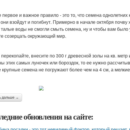
 первое и важное правило - это то, что семена однолетних 
 они взойдут и погибнут. Примерно в начале октября почву 
 талые воды не смогли смыть семена, ну и чтобы вам было 
те созерцать окружающий мир.
 перекопайте, внесите по 300 г древесной золы на кв. метр 
ны этих самых луночек или бороздок, то ее нужно рассчитыв
 крупные семена не погружают более чем на 4 см, а мелкие
ь дальше →
ледние обновления на сайте:
бина посадки - это тот невидимый фактор, который решает, 