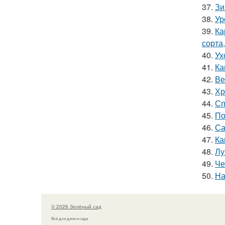
37.
Зи
38.
Ур
39.
Ка
сорта
40.
Ух
41.
Ка
42.
Ве
43.
Хр
44.
Сп
45.
По
46.
Са
47.
Ка
48.
Лу
49.
Че
50.
На
© 2026 Зелёный сад
Всё для дачи и сада