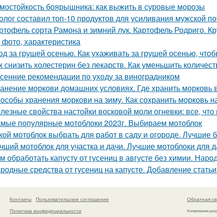
мостойкость боярышника: как выжить в суровые морозы
олог составил топ-10 продуктов для усиливания мужской п
ртофель сорта Рамона и зимний лук. Картофель Родриго. 
, фото, характеристика
од за грушей осенью. Как ухаживать за грушей осенью, чтоб
к снизить холестерин без лекарств. Как уменьшить количес
сенние рекомендации по уходу за виноградником
анение моркови домашних условиях. Где хранить морковь 
особы хранения моркови на зиму. Как сохранить морковь н
лезные свойства настойки восковой моли огневки: все, что
мые популярные мотоблоки 2023г. Выбираем мотоблок
кой мотоблок выбрать для работ в саду и огороде. Лучшие
чший мотоблок для участка и дачи. Лучшие мотоблоки для д
м обработать капусту от гусениц в августе без химии. Наро
родные средства от гусениц на капусте. Добавление статьи
Контакты
Пользовательское соглашение
Обратная св
Политика конфидециальности
Копирование раз