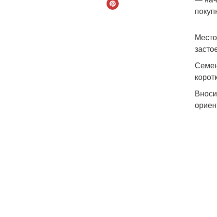
покуп
Место
засто
Семен
корот
Вноси
ориен