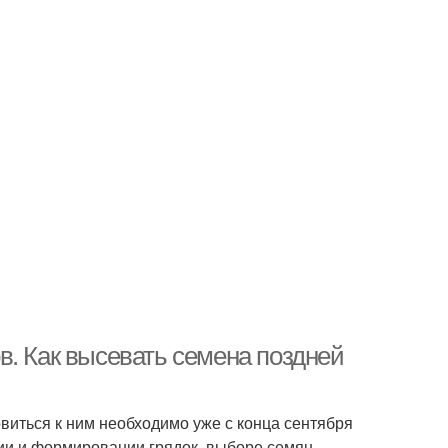
в. Как высевать семена поздней
овиться к ним необходимо уже с конца сентября
нии и формировании грядок, выборе семян,