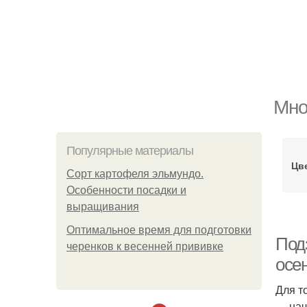
Мно
Популярные материалы
Цв
Сорт картофеля эльмундо.
Особенности посадки и
выращивания
Оптимальное время для подготовки
Под
черенков к весенней прививке
осе
Для т
— нач