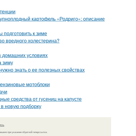
отенции
Крупноплодный картофель «Родриго»: описание
ы подготовить к зиме
тво вредного холестерина?
в домашних условиях
а зиму
 нужно знать о ее полезных свойствах
 бензиновые мотоблоки
ачи
дные средства от гусениц на капусте
 в новую подборку
язь
решено при указании обратной гиперссылки.