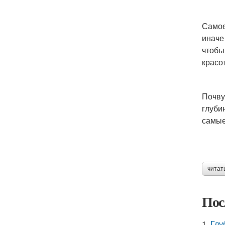
Самое
иначе
чтобы
красо
Почву
глуби
самые
читат
Пос
1.
Глу