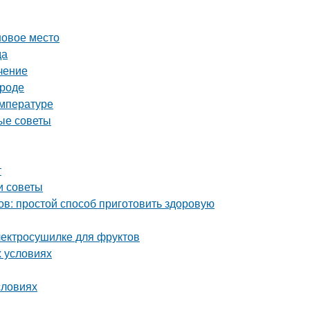
новое место
да
чение
ороде
емпературе
ные советы
т
и советы
ов: простой способ приготовить здоровую
электросушилке для фруктов
х условиях
словиях