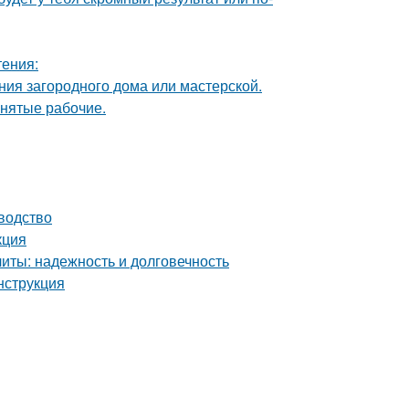
тения:
ия загородного дома или мастерской.
анятые рабочие.
водство
кция
ты: надежность и долговечность
нструкция