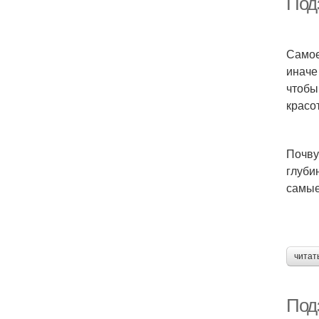
Под
Самое
иначе
чтобы
красо
Почву
глуби
самые
читат
Под