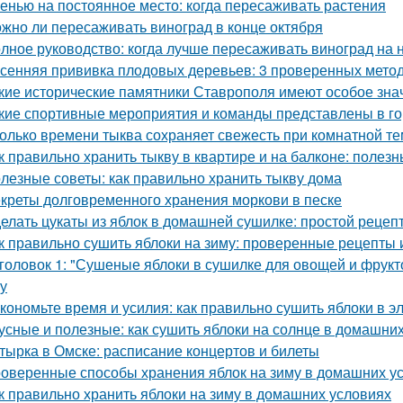
енью на постоянное место: когда пересаживать растения
жно ли пересаживать виноград в конце октября
лное руководство: когда лучше пересаживать виноград на 
сенняя прививка плодовых деревьев: 3 проверенных мето
кие исторические памятники Ставрополя имеют особое зна
кие спортивные мероприятия и команды представлены в г
олько времени тыква сохраняет свежесть при комнатной т
к правильно хранить тыкву в квартире и на балконе: полез
лезные советы: как правильно хранить тыкву дома
креты долговременного хранения моркови в песке
елать цукаты из яблок в домашней сушилке: простой рецеп
к правильно сушить яблоки на зиму: проверенные рецепты 
головок 1: "Сушеные яблоки в сушилке для овощей и фрукт
ку
кономьте время и усилия: как правильно сушить яблоки в 
усные и полезные: как сушить яблоки на солнце в домашни
тырка в Омске: расписание концертов и билеты
оверенные способы хранения яблок на зиму в домашних у
к правильно хранить яблоки на зиму в домашних условиях