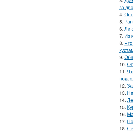
3.
Дре
за дво
4.
Опт
5.
Ран
6.
Ли 
7.
Из 
8.
Что
куста
9.
Обн
10.
От
11.
Чт
подсо
12.
За
13.
He
14.
Ле
15.
Ку
16.
Ма
17.
По
18.
Се