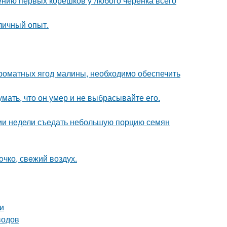
ению первых корешков у любого черенка всего
личный опыт.
роматных ягод малины, необходимо обеспечить
мать, что он умер и не выбрасывайте его.
нии недели съедать небольшую порцию семян
oчко, свeжий воздух.
и
водов