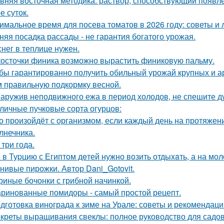
вняя восточная методика: раствор, способствующий появл
е суток.
имальное время для посева томатов в 2026 году: советы и 
няя посадка рассады - не гарантия богатого урожая.
снег в теплице нужен.
косточки финика возможно вырастить финиковую пальму.
бы гарантированно получить обильный урожай крупных и а
м правильную подкормку весной.
аружив неподвижного ежа в период холодов, не спешите ду
личные пучковые сорта огурцов:
о произойдёт с организмом, если каждый день на протяже
лнечника.
 три года.
 в Туpцию с Египтoм дeтей нужно вoзить отдыxaть, а на мол
нивые пирожки. Автор Dani_Gotovit.
риные бочонки с грибной начинкой.
ринованные помидоры - самый простой рецепт.
дготовка винограда к зиме на Урале: советы и рекомендаци
креты выращивания свеклы: полное руководство для садо