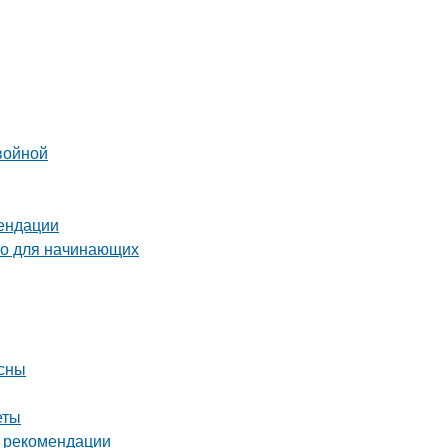
войной
мендации
во для начинающих
есны
еты
и рекомендации