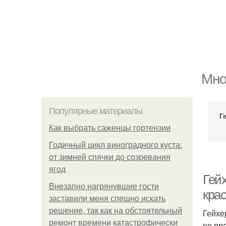
Мно
Популярные материалы
Г
Как выбрать саженцы гортензии
Годичный цикл виноградного куста:
от зимней спячки до созревания
ягод
Гейх
Внезапно нагрянувшие гости
крас
заставили меня спешно искать
решение, так как на обстоятельный
Гейхе
ремонт времени катастрофически
ее пр