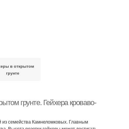
херы в открытом
грунте
рытом грунте. Гейхера кроваво-
ий из семейства Камнеломковых. Главным
а. Высота розетки гейхеры может достигать