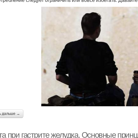
ь дальше →
та при гастрите желудка. Основные прин