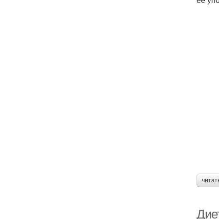
читат
Дие