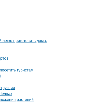
 легко приготовить дома.
ортов
посетить туристам
й
струкция
Челнах
множения растений