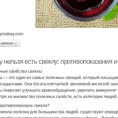
 pixabay.com
ь дальше →
 нельзя есть свеклу: противопоказания 
ные свойства свеклы
а — это один из самых полезных овощей, который насыщае
ксидантами. Она богата клетчаткой, фолиевой кислотой, ка
ы помогает улучшить кровообращение, укрепить иммунитет 
тря на множество полезных свойств, есть категории людей,
противопоказана свекла?
свекла полезна для большинства людей, существуют опреде
отребление следует ограничить или вовсе избегать. Давай