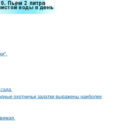
и".
сада.
одные охотничьи задатки выражены наиболее
твимая.