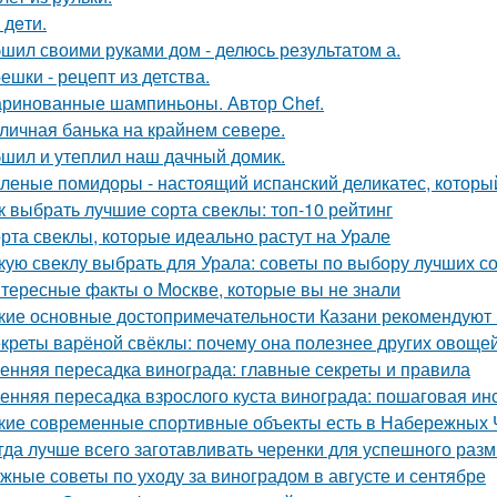
- дeти.
шил своими руками дом - делюсь результатом а.
ешки - рецепт из детства.
ринованные шампиньоны. Автор Chef.
личная банька на крайнем севере.
шил и утеплил наш дачный домик.
леные помидоры - настоящий испанский деликатес, который
к выбрать лучшие сорта свеклы: топ-10 рейтинг
рта свеклы, которые идеально растут на Урале
кую свеклу выбрать для Урала: советы по выбору лучших с
тересные факты о Москве, которые вы не знали
кие основные достопримечательности Казани рекомендуют 
креты варёной свёклы: почему она полезнее других овоще
енняя пересадка винограда: главные секреты и правила
енняя пересадка взрослого куста винограда: пошаговая ин
кие современные спортивные объекты есть в Набережных 
гда лучше всего заготавливать черенки для успешного раз
жные советы по уходу за виноградом в августе и сентябре