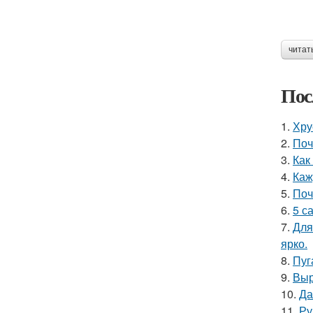
читат
Пос
1.
Хру
2.
Поч
3.
Как
4.
Каж
5.
Поч
6.
5 с
7.
Для
ярко.
8.
Пуг
9.
Выр
10.
Да
11.
Ру