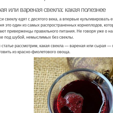
ая или вареная свекла: какая полезнее
си свеклу едят с десятого века, а впервые культивировать е
ня это один из самых распространенных корнеплодов, кот
ают приверженцы правильного питания. Не говоря уже о н
ке под шубой, немыслимых без свеклы.
й статье рассмотрим, какая свекла — вареная или сырая — по
товить из красно-фиолетового овоща.