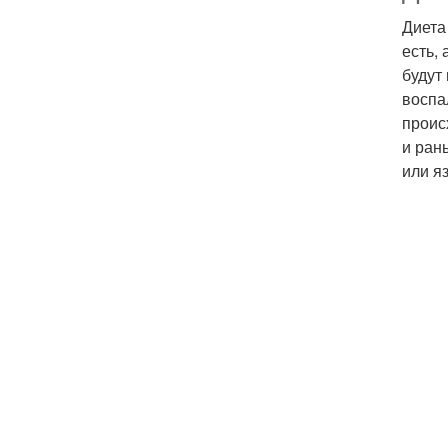
Диета
есть,
будут
воспа
проис
и ран
или яз