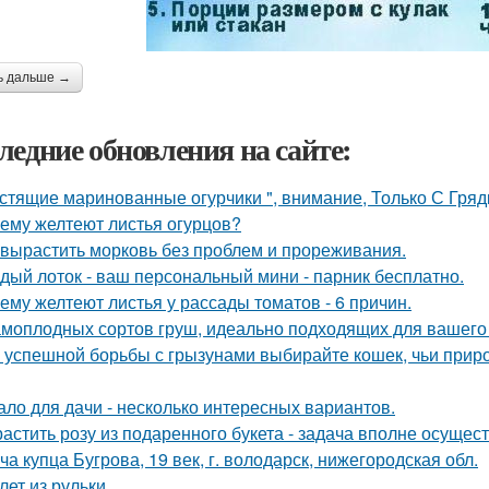
ь дальше →
ледние обновления на сайте:
стящие маринованные огурчики ", внимание, Только С Грядк
ему желтеют листья огурцов?
 вырастить морковь без проблем и прореживания.
дый лоток - ваш персональный мини - парник бесплатно.
ему желтеют листья у рассады томатов - 6 причин.
амоплодных сортов груш, идеально подходящих для вашего 
 успешной борьбы с грызунами выбирайте кошек, чьи прир
ало для дачи - несколько интересных вариантов.
астить розу из подаренного букета - задача вполне осущес
ча купца Бугрова, 19 век, г. володарск, нижегородская обл.
лет из рульки.