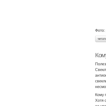
Фото:
читат
Кому
Полез
Свекл
антио
свекл
несмо
Кому 
Хотя 
ее уп