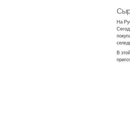
Сыр
На Ру
Сегод
покуп
селед
В это
приго