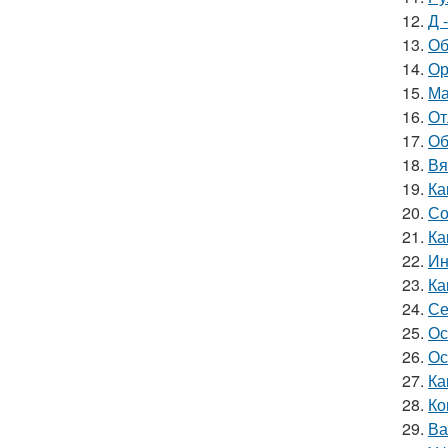
12.
Д 
13.
Об
14.
Ор
15.
Ма
16.
От
17.
Об
18.
Вя
19.
Ка
20.
Со
21.
Ка
22.
Ин
23.
Ка
24.
Се
25.
Ос
26.
Ос
27.
Ка
28.
Ко
29.
Ва