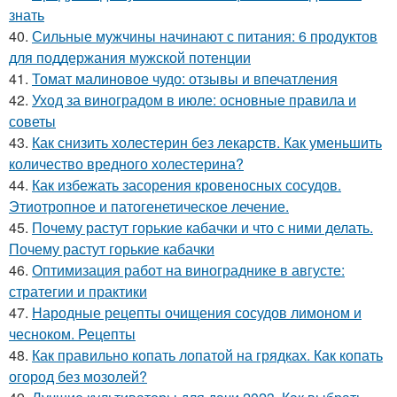
знать
40.
Сильные мужчины начинают с питания: 6 продуктов
для поддержания мужской потенции
41.
Томат малиновое чудо: отзывы и впечатления
42.
Уход за виноградом в июле: основные правила и
советы
43.
Как снизить холестерин без лекарств. Как уменьшить
количество вредного холестерина?
44.
Как избежать засорения кровеносных сосудов.
Этиотропное и патогенетическое лечение.
45.
Почему растут горькие кабачки и что с ними делать.
Почему растут горькие кабачки
46.
Оптимизация работ на винограднике в августе:
стратегии и практики
47.
Народные рецепты очищения сосудов лимоном и
чесноком. Рецепты
48.
Как правильно копать лопатой на грядках. Как копать
огород без мозолей?