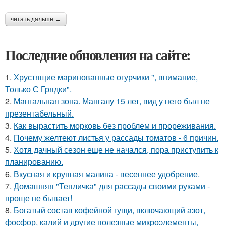
читать дальше →
Последние обновления на сайте:
1.
Хрустящие маринованные огурчики ", внимание,
Только С Грядки".
2.
Мангальная зона. Мангалу 15 лет, вид у него был не
презентабельный.
3.
Как вырастить морковь без проблем и прореживания.
4.
Почему желтеют листья у рассады томатов - 6 причин.
5.
Хотя дачный сезон еще не начался, пора приступить к
планированию.
6.
Вкусная и крупная малина - весеннее удобрение.
7.
Домашняя "Тепличка" для рассады своими руками -
проще не бывает!
8.
Богатый состав кофейной гущи, включающий азот,
фосфор, калий и другие полезные микроэлементы,