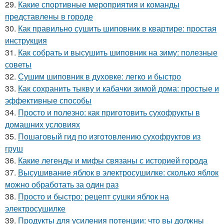
29.
Какие спортивные мероприятия и команды
представлены в городе
30.
Как правильно сушить шиповник в квартире: простая
инструкция
31.
Как собрать и высушить шиповник на зиму: полезные
советы
32.
Сушим шиповник в духовке: легко и быстро
33.
Как сохранить тыкву и кабачки зимой дома: простые и
эффективные способы
34.
Просто и полезно: как приготовить сухофрукты в
домашних условиях
35.
Пошаговый гид по изготовлению сухофруктов из
груш
36.
Какие легенды и мифы связаны с историей города
37.
Высушивание яблок в электросушилке: сколько яблок
можно обработать за один раз
38.
Просто и быстро: рецепт сушки яблок на
электросушилке
39.
Продукты для усиления потенции: что вы должны