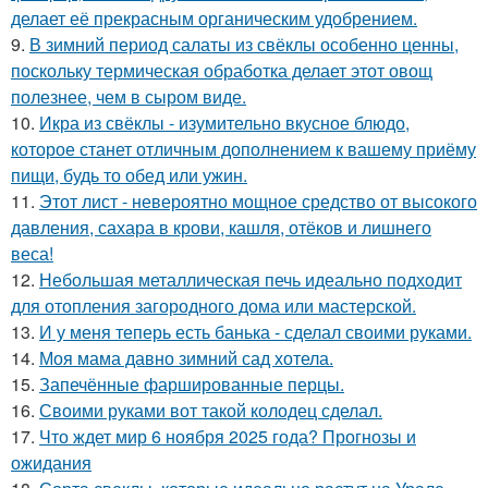
делает её прекрасным органическим удобрением.
9.
В зимний период салаты из свёклы особенно ценны,
поскольку термическая обработка делает этот овощ
полезнее, чем в сыром виде.
10.
Икра из свёклы - изумительно вкусное блюдо,
которое станет отличным дополнением к вашему приёму
пищи, будь то обед или ужин.
11.
Этот лист - невероятно мощное средство от высокого
давления, сахара в крови, кашля, отёков и лишнего
веса!
12.
Небольшая металлическая печь идеально подходит
для отопления загородного дома или мастерской.
13.
И у меня теперь есть банька - сделал своими руками.
14.
Моя мама давно зимний сад хотела.
15.
Запечённые фаршированные перцы.
16.
Своими руками вот такой колодец сделал.
17.
Что ждет мир 6 ноября 2025 года? Прогнозы и
ожидания