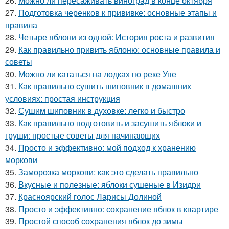
26.
Можно ли пересаживать виноград в конце октября
27.
Подготовка черенков к прививке: основные этапы и
правила
28.
Четыре яблони из одной: История роста и развития
29.
Как правильно привить яблоню: основные правила и
советы
30.
Можно ли кататься на лодках по реке Упе
31.
Как правильно сушить шиповник в домашних
условиях: простая инструкция
32.
Сушим шиповник в духовке: легко и быстро
33.
Как правильно подготовить и засушить яблоки и
груши: простые советы для начинающих
34.
Просто и эффективно: мой подход к хранению
моркови
35.
Заморозка моркови: как это сделать правильно
36.
Вкусные и полезные: яблоки сушеные в Изидри
37.
Красноярский голос Ларисы Долиной
38.
Просто и эффективно: сохранение яблок в квартире
39.
Простой способ сохранения яблок до зимы