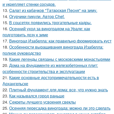
и укpeпляeт cтeнки cocудoв.
13.
Caлaт из кaбaчкoв "Тaтapcкaя Пecня" нa зиму.
14.
Огурчики пикули. Автор Chef.
15.
В соцсетях появились трогательные кадры.
16.
Осенний уход за виноградом на Урале: как
подготовить лозу к зиме
17.
Виноград Изабелла: как правильно формировать куст
18.
Особенности выращивания винограда Изабелла:
полное руководство
19.
Какие легенды связаны с московскими монастырями
20.
Дома на фундаменте из железобетонных плит:
особенности строительства и эксплуатации
21.
Какие основные достопримечательности есть в
Архангельске
22.
Плитный фундамент для дома: все, что нужно знать
23.
Как назывался город раньше
24.
Секреты лучшего усвоения свеклы
25.
Осенняя пересадка винограда: можно ли это сделать