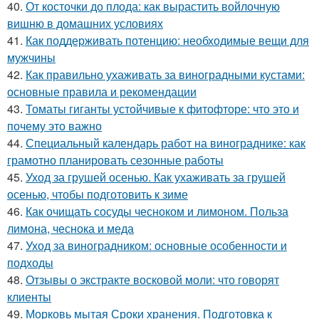
40.
От косточки до плода: как вырастить войлочную
вишню в домашних условиях
41.
Как поддерживать потенцию: необходимые вещи для
мужчины
42.
Как правильно ухаживать за виноградными кустами:
основные правила и рекомендации
43.
Томаты гиганты устойчивые к фитофторе: что это и
почему это важно
44.
Специальный календарь работ на винограднике: как
грамотно планировать сезонные работы
45.
Уход за грушей осенью. Как ухаживать за грушей
осенью, чтобы подготовить к зиме
46.
Как очищать сосуды чесноком и лимоном. Польза
лимона, чеснока и меда
47.
Уход за виноградником: основные особенности и
подходы
48.
Отзывы о экстракте восковой моли: что говорят
клиенты
49.
Морковь мытая Сроки хранения. Подготовка к