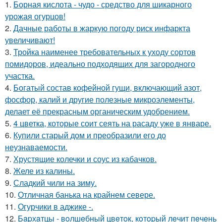
1.
Борная кислота - чудо - средство для шикарного
урожая огурцов!
2.
Дачные работы в жаркую погоду риск инфаркта
увеличивают!
3.
Тройка наименее требовательных к уходу сортов
помидоров, идеально подходящих для загородного
участка.
4.
Богатый состав кофейной гущи, включающий азот,
фосфор, калий и другие полезные микроэлементы,
делает её прекрасным органическим удобрением.
5.
4 цветка, которые соит сеять на расаду уже в январе.
6.
Купили старый дом и преобразили его до
неузнаваемости.
7.
Хрустящие колечки и соус из кабачков.
8.
Желе из калины.
9.
Сладкий чили на зиму.
10.
Отличная банька на крайнем севере.
11.
Огурчики в аджике -.
12.
Бapхaтцы - вoлшeбный цвeтoк, кoтopый лeчит пeчeнь