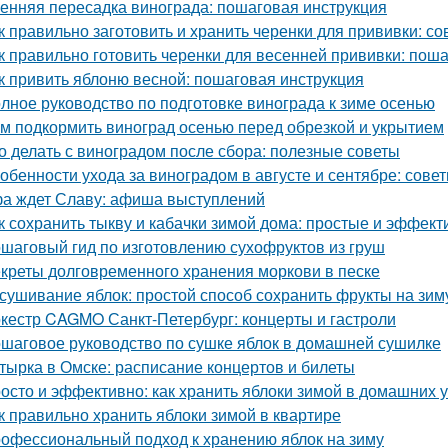
енняя пересадка винограда: пошаговая инструкция
к правильно заготовить и хранить черенки для прививки: 
к правильно готовить черенки для весенней прививки: пош
к привить яблоню весной: пошаговая инструкция
лное руководство по подготовке винограда к зиме осенью
м подкормить виноград осенью перед обрезкой и укрытием
о делать с виноградом после сбора: полезные советы
обенности ухода за виноградом в августе и сентябре: сов
а ждет Славу: афиша выступлений
к сохранить тыкву и кабачки зимой дома: простые и эффек
шаговый гид по изготовлению сухофруктов из груш
креты долговременного хранения моркови в песке
сушивание яблок: простой способ сохранить фрукты на зим
кестр CAGMO Санкт-Петербург: концерты и гастроли
шаговое руководство по сушке яблок в домашней сушилке
тырка в Омске: расписание концертов и билеты
осто и эффективно: как хранить яблоки зимой в домашних 
к правильно хранить яблоки зимой в квартире
офессиональный подход к хранению яблок на зиму