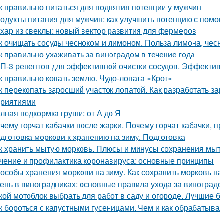
к правильно питаться для поднятия потенции у мужчин
одукты питания для мужчин: как улучшить потенцию с пом
хар из свеклы: новый вектор развития для фермеров
к очищать сосуды чесноком и лимоном. Польза лимона, чес
к правильно ухаживать за виноградом в течение года
П-3 рецептов для эффективной очистки сосудов. Эффектив
к правильно копать землю. Чудо-лопата «Крот»
к перекопать заросший участок лопатой. Как разработать з
риятиями
лная подкормка груши: от А до Я
чему горчат кабачки после жарки. Почему горчат кабачки, 
дготовка моркови к хранению на зиму. Подготовка
к хранить мытую морковь. Плюсы и минусы сохранения мыт
чение и профилактика коронавируса: основные принципы
особы хранения моркови на зиму. Как сохранить морковь н
ень в виноградниках: основные правила ухода за виноград
кой мотоблок выбрать для работ в саду и огороде. Лучшие
к бороться с капустными гусеницами. Чем и как обрабатыват