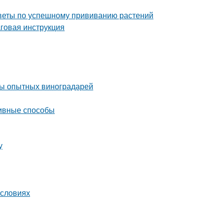
советы по успешному прививанию растений
аговая инструкция
еты опытных виноградарей
тивные способы
у
условиях