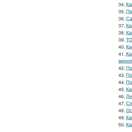
34.
Ка
35.
Пр
36.
Са
37.
Ка
38.
Ка
39.
ТО
40.
Ка
41.
Ка
мероп
42.
По
43.
По
44.
По
45.
Ка
46.
Ле
47.
Сп
48.
Ос
49.
Ка
50.
Ка