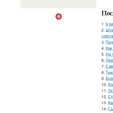
Пос
1.
9 р
2.
Шта
собст
3.
Поч
4.
Как
5.
На 
6.
Пер
7.
Сде
8.
Тык
9.
Бор
10.
Хо
11.
Ос
12.
Ст
13.
Ка
14.
Сы