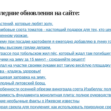
ледние обновления на сайте:
астений, которые любят золу.
мбовые сорта томатов - настоящий подарок для тех, кто цен
венном урожае.
ему при посадке картофеля я ежегодно добавляю в лунку г
 мы высокие грядки делаем.
трассе под тобольском жил пёс, который ждал там погибшего
чики на зиму за 15 минут - сохраняйте рецепт!
лал на участке своими руками вот такую весёлую площадку
ва - кладезь здоровья!
щевая заправка на зиму.
лодный литовский борщ.
обенности осенней обрезки винограда сорта Изабелла: пол
оимость фундамента монолитная плита: полное руководст
кие необычные факты о Ижевске известны
рая свекла для похудения: как использовать природное ср