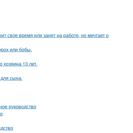
ит свое время или занят на работе, но мечтает о
орох или бобы.
 хозяина 13 лет.
 для сына.
ное руководство
во
едство