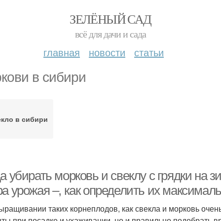
ЗЕЛЁНЫЙ САД
всё для дачи и сада
главная
новости
статьи
кови в сибири
кло в сибири
а убирать морковь и свеклу с грядки на 
ра урожая –, как определить их максимал
ыращивании таких корнеплодов, как свекла и морковь очень
ты при посадке и ухаживании, но и правильно подобрать вр