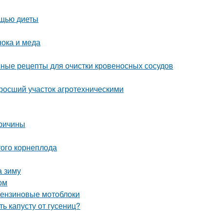
ощью диеты
нока и меда
ные рецепты для очистки кровеносных сосудов
аросший участок агротехническими
причины
ого корнеплода
а зиму
ом
 бензиновые мотоблоки
ь капусту от гусениц?