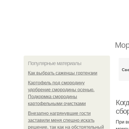
Мор
Популярные материалы
Све
Как выбрать саженцы гортензии
Картофель под смородину
удобрение смородины осенью.
Подкормка смородины
Когд
картофельными очистками
сбо
Внезапно нагрянувшие гости
заставили меня спешно искать
При в
решение, так как на обстоятельный
момен