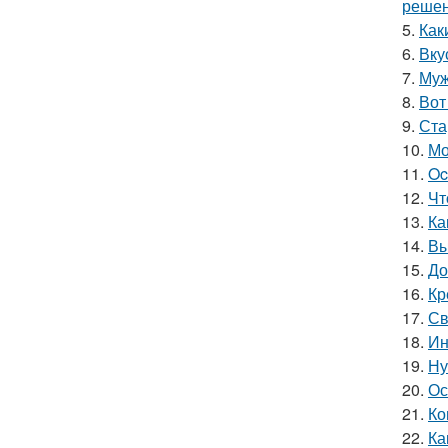
решен
5.
Как
6.
Вку
7.
Муж
8.
Вот
9.
Ста
10.
Мо
11.
Oc
12.
Чт
13.
Ка
14.
Вы
15.
До
16.
Кр
17.
Св
18.
Ин
19.
Ну
20.
Ос
21.
Ко
22.
Ка