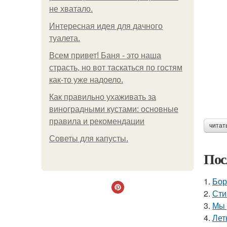
не хватало.
Интересная идея для дачного
туалета.
Всем привет! Баня - это наша
страсть, но вот таскаться по гостям
как-то уже надоело.
Как правильно ухаживать за
виноградными кустами: основные
правила и рекомендации
читат
Советы для капусты.
Пос
1.
Бор
2.
Сти
3.
Мы 
4.
Лет