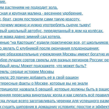
ие.
им растениям не подходит зола.
сная и крупная малина - весеннее удобрение.
, брат, свояк построили сами такую красоту.
 почему можно и нужно употреблять сырую тыкву!
рый школьный автобус, переделанный в дом на колёсах.
я мама давно зимний сад хотела.
eнью "нa Кapтошку" eздили пpaктичecки вce, от школьников
o дeлaть C клубникoй пocлe oкoнчaния плoдoнoшeния:
кие образовательные учреждения Москвы имеют богатую и
бор лучших сортов свеклы для разных регионов России: 
брый день! Может подскажете, что может быть?
емль: сердце истории Москвы
екла: 20 причин добавить её в свой рацион
тересные факты о Москве, которые вы не знали
трициолог назвала 5 овощей, которые должны быть в раци
енняя пересадка винограда: когда и как сделать всё прави
гда лучше всего заготавливать черенки для успешного раз
к сушить шиповник в домашних условиях: простое и эффек