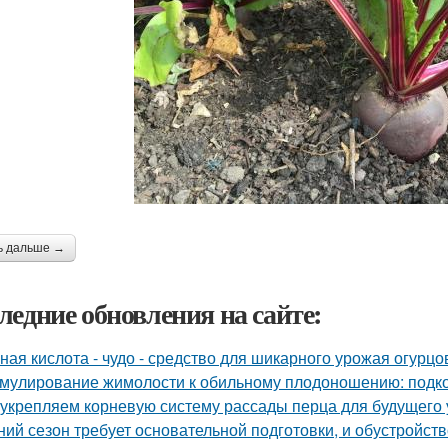
ь дальше →
ледние обновления на сайте:
ная кислота - чудо - средство для шикарного урожая огурцо
мулирование жимолости к обильному плодоношению: подко
укрепляем корневую систему рассады перца для будущего 
ний сезон требует основательной подготовки, и обустройств