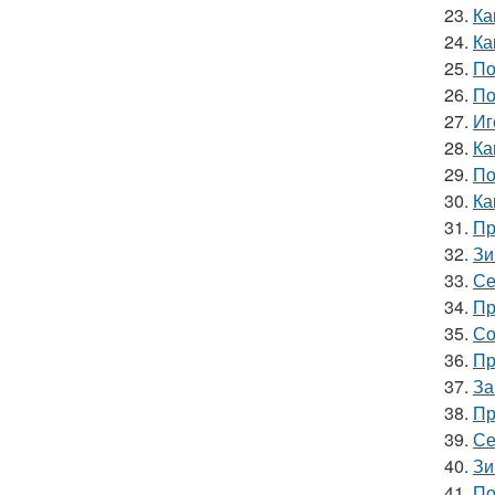
23.
Ка
24.
Ка
25.
По
26.
По
27.
Иг
28.
Ка
29.
По
30.
Ка
31.
Пр
32.
Зи
33.
Се
34.
Пр
35.
Со
36.
Пр
37.
За
38.
Пр
39.
Се
40.
Зи
41.
По