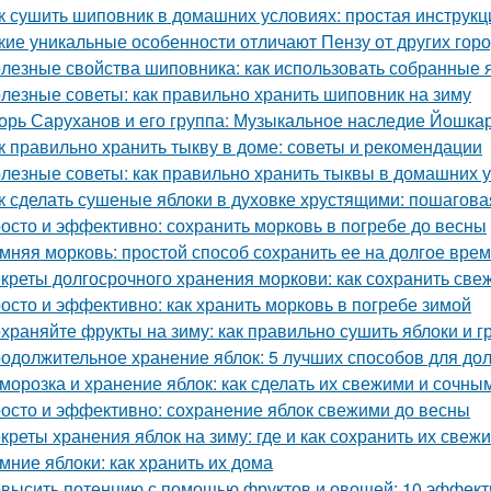
к сушить шиповник в домашних условиях: простая инструкц
кие уникальные особенности отличают Пензу от других гор
лезные свойства шиповника: как использовать собранные 
лезные советы: как правильно хранить шиповник на зиму
орь Саруханов и его группа: Музыкальное наследие Йошка
к правильно хранить тыкву в доме: советы и рекомендации
лезные советы: как правильно хранить тыквы в домашних 
к сделать сушеные яблоки в духовке хрустящими: пошагова
осто и эффективно: сохранить морковь в погребе до весны
мняя морковь: простой способ сохранить ее на долгое вре
креты долгосрочного хранения моркови: как сохранить све
осто и эффективно: как хранить морковь в погребе зимой
храняйте фрукты на зиму: как правильно сушить яблоки и 
одолжительное хранение яблок: 5 лучших способов для до
морозка и хранение яблок: как сделать их свежими и сочны
осто и эффективно: сохранение яблок свежими до весны
креты хранения яблок на зиму: где и как сохранить их свеж
мние яблоки: как хранить их дома
высить потенцию с помощью фруктов и овощей: 10 эффект