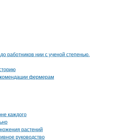
 до работников нии с ученой степенью.
сторию
рекомендации фермерам
оне каждого
льно
множения растений
тивное руководство