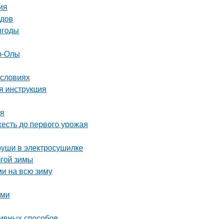
ия
одов
ягоды
р-Олы
условиях
я инструкция
мя
жесть до первого урожая
груши в электросушилке
лгой зимы
ми на всю зиму
ими
ивных способов