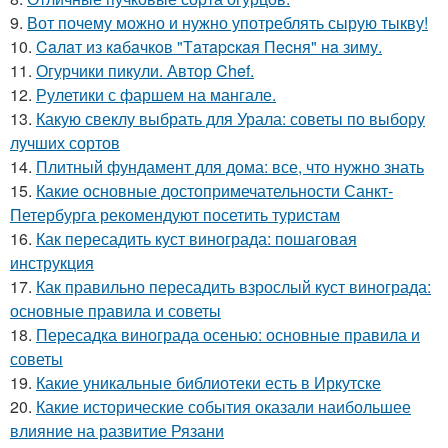
9.
Вот почему можно и нужно употреблять сырую тыкву!
10.
Caлaт из кaбaчкoв "Тaтapcкaя Пecня" нa зиму.
11.
Огурчики пикули. Автор Chef.
12.
Рулетики с фаршем на мангале.
13.
Какую свеклу выбрать для Урала: советы по выбору
лучших сортов
14.
Плитный фундамент для дома: все, что нужно знать
15.
Какие основные достопримечательности Санкт-
Петербурга рекомендуют посетить туристам
16.
Как пересадить куст винограда: пошаговая
инструкция
17.
Как правильно пересадить взрослый куст винограда:
основные правила и советы
18.
Пересадка винограда осенью: основные правила и
советы
19.
Какие уникальные библиотеки есть в Иркутске
20.
Какие исторические события оказали наибольшее
влияние на развитие Рязани