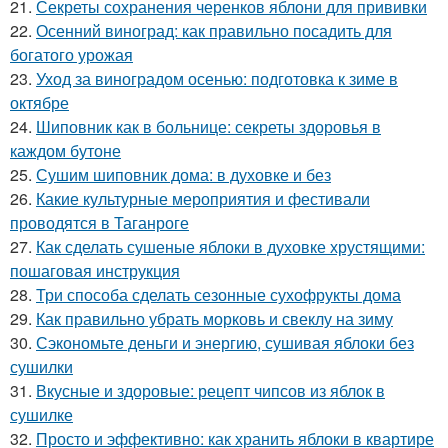
21.
Секреты сохранения черенков яблони для прививки
22.
Осенний виноград: как правильно посадить для
богатого урожая
23.
Уход за виноградом осенью: подготовка к зиме в
октябре
24.
Шиповник как в больнице: секреты здоровья в
каждом бутоне
25.
Сушим шиповник дома: в духовке и без
26.
Какие культурные мероприятия и фестивали
проводятся в Таганроге
27.
Как сделать сушеные яблоки в духовке хрустящими:
пошаговая инструкция
28.
Три способа сделать сезонные сухофрукты дома
29.
Как правильно убрать морковь и свеклу на зиму
30.
Сэкономьте деньги и энергию, сушивая яблоки без
сушилки
31.
Вкусные и здоровые: рецепт чипсов из яблок в
сушилке
32.
Просто и эффективно: как хранить яблоки в квартире