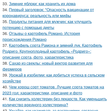
33.
Зимние яблоки: как хранить их дома
34.
Первый заголовок: "Опасность вакцинации от
коронавируса: реальность или мифы
35.
Продукты питания для мужчин: как улучшить
потенцию с помощью диеты
36.
Отзывы о картофель Романо. История
происхождения Романо
37.
Картофель сорта Рамона и зимний лук. Картофель
Родриго. Крупноплодный картофель «Родриго»:
описание сорта, фото, характеристика
38.
Сахар из свеклы: новый вектор развития для
фермеров
39.
Урожай в изобилии: как добиться успеха в сельском
хозяйстве
40.
Чем хорош сорт томатов. Лучшие сорта томатов на
2023 год: характеристики, описание и фото
41.
Как снизить холестерин без лекарств. Как уменьшить
количество вредного холестерина?
42.
Узнайте, как ухаживать за растениями, согласно