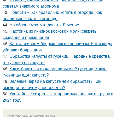
советам знакомого агронома
43.
Новости », как правильно копать в огороде. Как
правильно копать в огороде
44.
На яблоне мох, что делать. Лечение
45.
Настойка из личинок восковой моли: секреты
создания и применения
46.
Заготавливаем боярышник по правилам. Как и когда
убирают боярышник
47.
Обработка капусты от гусениц. Народные средства
от гусениц на капусте
48.
Как избавиться от капустницы и её гусениц. Какие
гусеницы едят капусту?
49.
Зеленые черви на капусте чем обработать. Как
выглядит и почему появляется?
50.
Урожайные секреты: как правильно посадить грушу в
2021 году
Популярные материалы