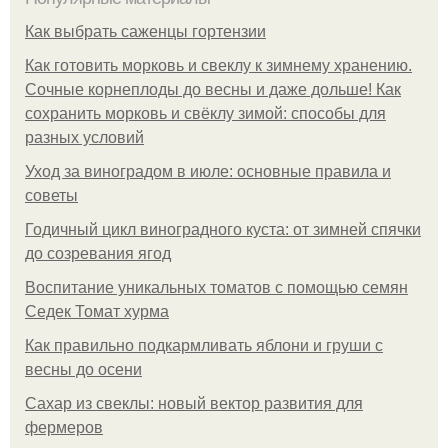
Как выбрать саженцы гортензии
Как готовить морковь и свеклу к зимнему хранению.
Сочные корнеплоды до весны и даже дольше! Как
сохранить морковь и свёклу зимой: способы для
разных условий
Уход за виноградом в июле: основные правила и
советы
Годичный цикл виноградного куста: от зимней спячки
до созревания ягод
Воспитание уникальных томатов с помощью семян
Седек Томат хурма
Как правильно подкармливать яблони и груши с
весны до осени
Сахар из свеклы: новый вектор развития для
фермеров