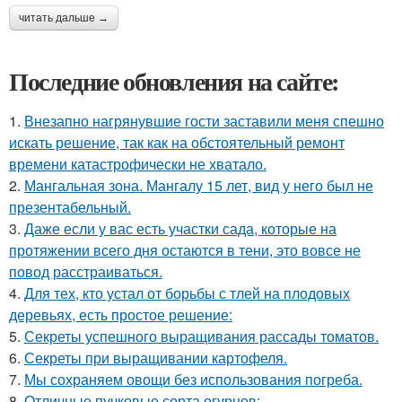
читать дальше →
Последние обновления на сайте:
1.
Внезапно нагрянувшие гости заставили меня спешно
искать решение, так как на обстоятельный ремонт
времени катастрофически не хватало.
2.
Мангальная зона. Мангалу 15 лет, вид у него был не
презентабельный.
3.
Даже если у вас есть участки сада, которые на
протяжении всего дня остаются в тени, это вовсе не
повод расстраиваться.
4.
Для тех, кто устал от борьбы с тлей на плодовых
деревьях, есть простое решение:
5.
Секреты успешного выращивания рассады томатов.
6.
Секреты при выращивании картофеля.
7.
Мы сохраняем овощи без использования погреба.
8.
Отличные пучковые сорта огурцов: