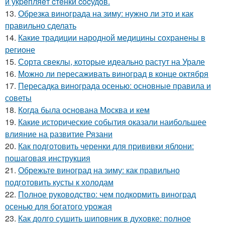
и укpeпляeт cтeнки cocудoв.
13.
Обрезка винограда на зиму: нужно ли это и как
правильно сделать
14.
Какие традиции народной медицины сохранены в
регионе
15.
Сорта свеклы, которые идеально растут на Урале
16.
Можно ли пересаживать виноград в конце октября
17.
Пересадка винограда осенью: основные правила и
советы
18.
Когда была основана Москва и кем
19.
Какие исторические события оказали наибольшее
влияние на развитие Рязани
20.
Как подготовить черенки для прививки яблони:
пошаговая инструкция
21.
Обрежьте виноград на зиму: как правильно
подготовить кусты к холодам
22.
Полное руководство: чем подкормить виноград
осенью для богатого урожая
23.
Как долго сушить шиповник в духовке: полное