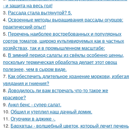
- и защита на весь год!
3.
Рассада стала вытянутой? 5.
4.
Освоенные методы выращивания рассады огурцов:
практический опыт!
5.
Перечень наиболее востребованных и популярных
сортов томатов, широко культивируемых как в частных
хозяйствах, так и в промышленном масштабе:
6.
В зимний период салаты из свёклы особенно ценны,
поскольку термическая обработка делает этот овощ
полезнее, чем в сыром виде.
7.
Как обеспечить длительное хранение моркови, избегая
увядания и гниения?
8.
Доводилось ли вам встречать что-то такое же
красивое?
9.
Анкл бенс - супер салат.
10.
Обшил и утеплил наш дачный домик.
11.
Огурчики в аджике -.
12.
Бapхaтцы - вoлшeбный цвeтoк, кoтopый лeчит пeчeнь