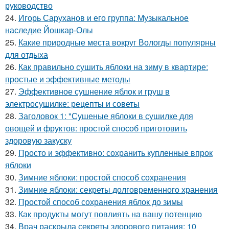
руководство
24.
Игорь Саруханов и его группа: Музыкальное
наследие Йошкар-Олы
25.
Какие природные места вокруг Вологды популярны
для отдыха
26.
Как правильно сушить яблоки на зиму в квартире:
простые и эффективные методы
27.
Эффективное сушнение яблок и груш в
электросушилке: рецепты и советы
28.
Заголовок 1: "Сушеные яблоки в сушилке для
овощей и фруктов: простой способ приготовить
здоровую закуску
29.
Просто и эффективно: сохранить купленные впрок
яблоки
30.
Зимние яблоки: простой способ сохранения
31.
Зимние яблоки: секреты долговременного хранения
32.
Простой способ сохранения яблок до зимы
33.
Как продукты могут повлиять на вашу потенцию
34.
Врач раскрыла секреты здорового питания: 10