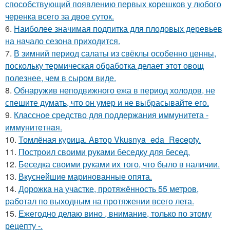
способствующий появлению первых корешков у любого
черенка всего за двое суток.
6.
Наиболее значимая подпитка для плодовых деревьев
на начало сезона приходится.
7.
В зимний период салаты из свёклы особенно ценны,
поскольку термическая обработка делает этот овощ
полезнее, чем в сыром виде.
8.
Обнаружив неподвижного ежа в период холодов, не
спешите думать, что он умер и не выбрасывайте его.
9.
Классное средство для поддержания иммунитета -
иммyнитeтнaя.
10.
Томлёная курица. Автор Vkusnya_eda_Recepty.
11.
Построил своими руками беседку для бесед.
12.
Беседка своими руками их того, что было в наличии.
13.
Вкуснейшие маринованные опята.
14.
Дорожка на участке, протяжённость 55 метров,
работал по выходным на протяжении всего лета.
15.
Ежегодно делаю вино , внимание, только по этому
рецепту -.