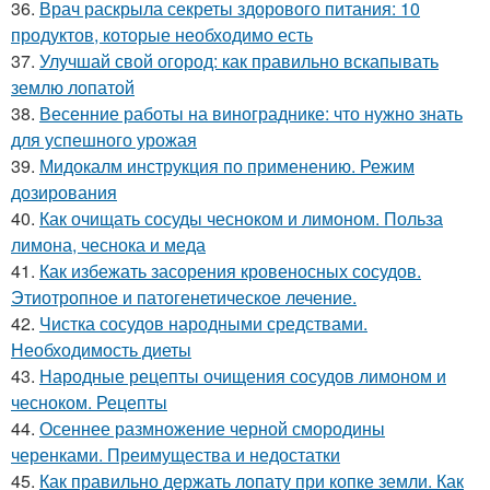
36.
Врач раскрыла секреты здорового питания: 10
продуктов, которые необходимо есть
37.
Улучшай свой огород: как правильно вскапывать
землю лопатой
38.
Весенние работы на винограднике: что нужно знать
для успешного урожая
39.
Мидокалм инструкция по применению. Режим
дозирования
40.
Как очищать сосуды чесноком и лимоном. Польза
лимона, чеснока и меда
41.
Как избежать засорения кровеносных сосудов.
Этиотропное и патогенетическое лечение.
42.
Чистка сосудов народными средствами.
Необходимость диеты
43.
Народные рецепты очищения сосудов лимоном и
чесноком. Рецепты
44.
Осеннее размножение черной смородины
черенками. Преимущества и недостатки
45.
Как правильно держать лопату при копке земли. Как