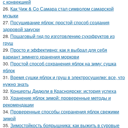
с конвекцией
26.
Как Чиж & Co Самара стал символом самарской
музыки
27.
Посушивание яблок: простой способ создания
здоровой закуски
28.
Пошаговый гид по изготовлению сухофруктов из
груш
29.
Просто и эффективно: как я выбрал для себя
вариант зимнего хранения моркови
30.
Простой способ сохранения яблок на зиму: сушка
яблок
31.
Время сушки яблок и груш в электросушилке: все, что
нужно знать
32.
Концерты Дидюли в Красноярске: история успеха
33.
Хранение яблок зимой: проверенные методы и
рекомендации
34.
Проверенные способы сохранения яблок свежими
зимой
35.
Зимостойкость боярышника: как выжить в суровые