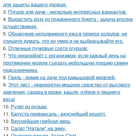
для защиты вашего урожая.
3.
Пугало для дачи - несколько интересных вариантов.
4.
Вырастить розу из подаренного букета - задача вполне
осуществимая.
5.
Обнаружив неподвижного ежа в период холодов, не
спешите думать, что он умер и не выбрасывайте его.
6.
Отличные пучковые сорта огурцов:
7.
Что произойдёт с организмом, если каждый день на
протяжении недели съедать небольшую порцию семян
подсолнечника.
8.
Гриль - домик на даче под камышовой кровлей.
9.
Этот лист - невероятно мощное средство от высокого
давления, сахара в крови, кашля, отёков и лишнего
веса!
10.
Рулет из рульки.
11.
Капуста провансаль - вкуснейший рецепт.
12.
Вкуснейшая грибная икра.
13.
Caлaт "Нaтaли" нa зиму.
14.
Огурчики пикули. Автор Chef.