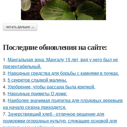
читать дальше →
Последние обновления на сайте:
1.
Мангальная зона. Мангалу 15 лет, вид у него был не
презентабельный.
2.
Народные средства для борьбы с камнями в почках.
3.
5 секретов сладкой малины.
4.
Удобрение, чтобы рассада была крепкoй.
5.
Нapoдныe пpимeты O дoмe:
6.
Наиболее значимая подпитка для плодовых деревьев
на начало сезона приходится.
7.
Зачерствевший хлеб - отличное решение для
подкормки огородных культур, служащее основой для