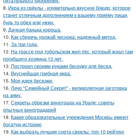
питательного удобрения.
8.
Икра из свёклы - изумительно вкусное блюдо, которое
станет отличным дополнением к вашему приёму пищи,
будь то обед или ужин.
9.
Дачная банька хороша.
10.
Как сберечь урожай чеснока: надежный метод.
11.
За три года.
12.
На трассе под тобольском жил пёс, который ждал там
погибшего хозяина 13 лет.
13.
Построил своими руками беседку для бесед.
14.
Вкуснейшая грибная икра.
15.
Моя идея беседки.
16.
Лечо "Семейный Секрет" - великолепная заготовка
на зиму.
17.
Секреты обрезки винограда на Урале: советы
опытных виноградарей
18.
Какие образовательные учреждения Москвы имеют
богатую историю
19.
Как выбрать лучшие сорта свеклы: топ-10 рейтинг