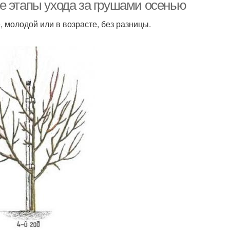
рушевом саду
грушевом саду
е этапы ухода за грушами осенью
, молодой или в возрасте, без разницы.