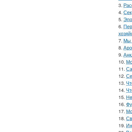
3.
Рас
4.
Сек
5.
Эпо
6.
Пер
хозяй
7.
Мы 
8.
Аро
9.
Анк
10.
Мо
11.
Са
12.
Се
13.
Чт
14.
Чт
15.
He
16.
Фу
17.
Мо
18.
Св
19.
Ин