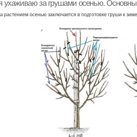
грушевом саду
грушевом саду
г
 я ухаживаю за грушами осенью. Основны
за растением осенью заключается в подготовке груши к зиме
нварь в яблонево-
Февраль в яблонево-
грушевом саду
грушевом саду