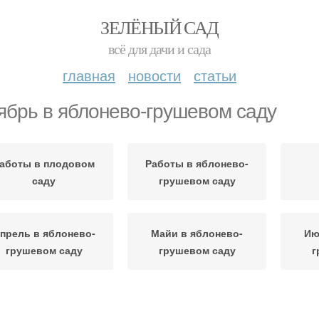
ЗЕЛЁНЫЙ САД
всё для дачи и сада
главная
новости
статьи
ябрь в яблонево-грушевом саду
аботы в плодовом
Работы в яблонево-
саду
грушевом саду
прель в яблонево-
Майи в яблонево-
Ию
грушевом саду
грушевом саду
г
вгуст в яблонево-
Сентябрь в яблонево-
Ноя