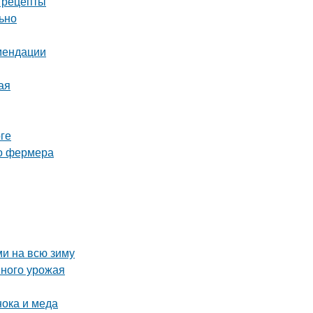
е рецепты
льно
омендации
ая
ге
го фермера
ми на всю зиму
шного урожая
нока и меда