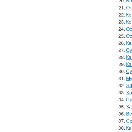
20.
Ва
21.
Ос
22.
Ко
23.
Ко
24.
Ос
25.
Ос
26.
Ка
27.
Су
28.
Ка
29.
Ка
30.
Су
31.
Му
32.
Эф
33.
Хо
34.
Пр
35.
За
36.
Ве
37.
Со
38.
Ка