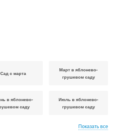
Март в яблонево-
Сад с марта
грушевом саду
нь в яблонево-
Июль в яблонево-
рушевом саду
грушевом саду
Показать все
брь в яблонево-
Декабрь в яблонево-