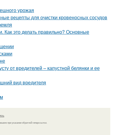
спешного урожая
ные рецепты для очистки кровеносных сосудов
 земля
. Как это делать правильно? Основные
ещении
сками
ине
сту от вредителей – капустной белянки и ее
нешний вид вредителя
ам
язь
решено при указании обратной гиперссылки.