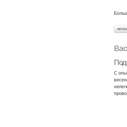
Больш
читат
Вас
Под
С опы
весен
нелег
прово