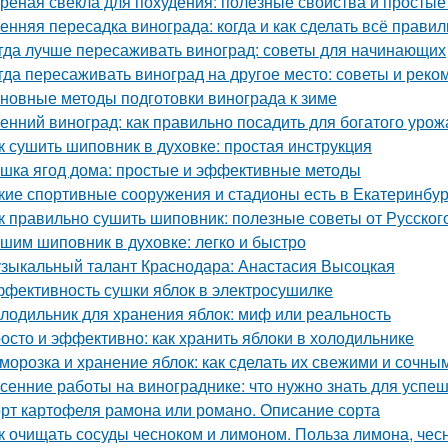
реная свекла для похудения: полезные свойства и просты
енняя пересадка винограда: когда и как сделать всё прави
гда лучше пересаживать виноград: советы для начинающих
гда пересаживать виноград на другое место: советы и рек
новные методы подготовки винограда к зиме
енний виноград: как правильно посадить для богатого урож
к сушить шиповник в духовке: простая инструкция
шка ягод дома: простые и эффективные методы
кие спортивные сооружения и стадионы есть в Екатеринбур
к правильно сушить шиповник: полезные советы от Русско
шим шиповник в духовке: легко и быстро
зыкальный талант Краснодара: Анастасия Высоцкая
фективность сушки яблок в электросушилке
лодильник для хранения яблок: миф или реальность
осто и эффективно: как хранить яблоки в холодильнике
морозка и хранение яблок: как сделать их свежими и сочны
сенние работы на винограднике: что нужно знать для успе
рт картофеля рамона или романо. Описание сорта
к очищать сосуды чесноком и лимоном. Польза лимона, чес