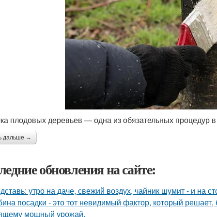
ка плодовых деревьев — одна из обязательных процедур в 
ь дальше →
ледние обновления на сайте:
дставь: утро на даче, свежий воздух, чайник шумит - и на с
бина посадки - это тот невидимый фактор, который решает, 
ящему мощный урожай.