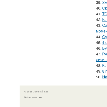
39.
Ух
40.
Ок
41.
ТО
42.
Ка
43.
Са
моме
44.
Су
45.
4 
46.
Бу
47.
Гу
личин
48.
Ка
49.
8 
50.
На
© 2026 Зелёный сад
Всё для дачи и сада