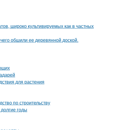
тов, широко культивируемых как в частных
чего обшили ее деревянной доской.
ающих
радарей
дствия для растения
дство по строительству
 долгие годы