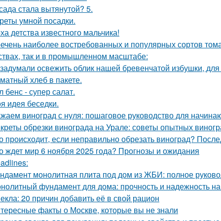
сада стала вытянутой? 5.
реты умной посадки.
ха детства известного мальчика!
ечень наиболее востребованных и популярных сортов тома
ствах, так и в промышленном масштабе:
задумали освежить облик нашей бревенчатой избушки, для 
матный хлеб в пакете.
л бенс - супер салат.
я идея беседки.
жаем виноград с нуля: пошаговое руководство для начин
креты обрезки винограда на Урале: советы опытных виног
о происходит, если неправильно обрезать виноград? После
о ждет мир 6 ноября 2025 года? Прогнозы и ожидания
adlines:
ндамент монолитная плита под дом из ЖБИ: полное руково
нолитный фундамент для дома: прочность и надежность на
екла: 20 причин добавить её в свой рацион
тересные факты о Москве, которые вы не знали