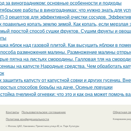
од за виноградником: основные особенности и подходы
тябрьские работы в виноградниках: что нужно знать для у
П-3 рецептов для эффективной очистки сосудов. Эффектив
к правильно копать землю зимой. Как копать, если мерзлая
мый простой способ сушки фруктов. Сушим фрукты и овощи
нты
шка яблок над газовой плитой. Как высушить яблоки в пом
способа размножения малины. Размножение малины отпры
рые пятна на листьях смородины. Галловая тля на смород
сеницы на капусте Народные средства. Чем обработать капу
ок
к защитить капусту от капустной совки и других гусениц. В
простых способов борьбы на даче. Осиные ловушки
стойка пчелиной огневки: что это и как она может помочь в
Контакты
Пользовательское соглашение
Обратная св
Политика конфидециальности
Копирование раз
г. Москва, ЦАО, Хамовники, Пречистенка улица 42, м. Парк Культуры