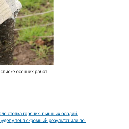
списке осенних работ
толе стопка горячих, пышных оладий.
будет у тебя скромный результат или по-