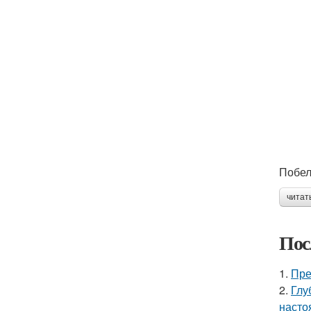
Побел
читат
Пос
1.
Пре
2.
Глу
насто