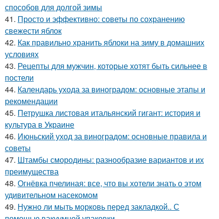
способов для долгой зимы
41.
Просто и эффективно: советы по сохранению
свежести яблок
42.
Как правильно хранить яблоки на зиму в домашних
условиях
43.
Рецепты для мужчин, которые хотят быть сильнее в
постели
44.
Календарь ухода за виноградом: основные этапы и
рекомендации
45.
Петрушка листовая итальянский гигант: история и
культура в Украине
46.
Июньский уход за виноградом: основные правила и
советы
47.
Штамбы смородины: разнообразие вариантов и их
преимущества
48.
Огнёвка пчелиная: все, что вы хотели знать о этом
удивительном насекомом
49.
Нужно ли мыть морковь перед закладкой.. С
помощью вакуумной упаковки