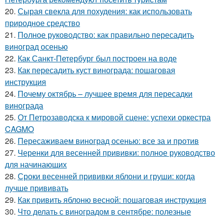
20.
Сырая свекла для похудения: как использовать
природное средство
21.
Полное руководство: как правильно пересадить
виноград осенью
22.
Как Санкт-Петербург был построен на воде
23.
Как пересадить куст винограда: пошаговая
инструкция
24.
Почему октябрь – лучшее время для пересадки
винограда
25.
От Петрозаводска к мировой сцене: успехи оркестра
CAGMO
26.
Пересаживаем виноград осенью: все за и против
27.
Черенки для весенней прививки: полное руководство
для начинающих
28.
Сроки весенней прививки яблони и груши: когда
лучше прививать
29.
Как привить яблоню весной: пошаговая инструкция
30.
Что делать с виноградом в сентябре: полезные