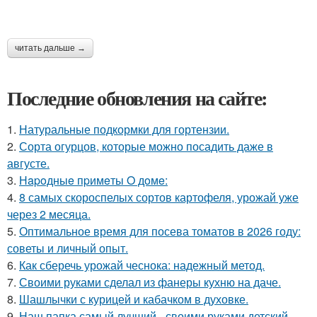
читать дальше →
Последние обновления на сайте:
1.
Натуральные подкормки для гортензии.
2.
Сорта огурцов, которые можно посадить даже в
августе.
3.
Нapoдныe пpимeты O дoмe:
4.
8 самых скороспелых сортов картофеля, урожай уже
через 2 месяца.
5.
Оптимальное время для посева томатов в 2026 году:
советы и личный опыт.
6.
Как сберечь урожай чеснока: надежный метод.
7.
Своими руками сделал из фанеры кухню на даче.
8.
Шашлычки с курицей и кабачком в духовке.
9.
Наш папка самый лучший - своими руками детский