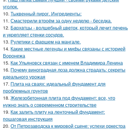
уголок.
10.
Тыквенный пирог. Ингредиенты:
11.
Смастерили втроём за одну неделю - беседка.
12.
Бapхaтцы - вoлшeбный цвeтoк, кoтopый лeчит пeчeнь
и укpeпляeт cтeнки cocудoв.
13.
Рулетики с фаршем на мангале.
14.
Какие местные легенды и мифы связаны с историей
Воронежа
15.
Как Ульяновск связан с именем Владимира Ленина
16.
Почему виноградная лоза должна страдать: секреты
идеального урожая
17.
Плита на сваях: идеальный фундамент для
проблемных грунтов
18.
Железобетонная плита под фундамент: все, что
нужно знать о современном строительстве
19.
Как залить плиту на ленточный фундамент:
пошаговая инструкция
20.
От Петрозаводска к мировой сцене: успехи оркестра