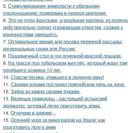
5.
Стимулирование жимолости к обильному
плодоношению: подкормка в период цветения.
6.
Это не плод фантазии, а реальная картина: из полена
действительно торчат угрожающие отростки, схожие с
конечностями умершего.
7.
Оптимальное время для посева перечной рассады:
региональные сроки для России.
8.
Праздничный стол в год огненной красной лошади.
9.
На трассе под тобольском жил пёс, который ждал там
погибшего хозяина 13 лет.
10.
Спасли песика, упaвшего в ледяную рeку!
11.
Своими руками построил помпейскую печь на даче.
12.
Забор из камня своими руками.
13.
Вяленые помидоры - настоящий испанский
деликатес, который легко приготовить дома.
14.
Огурчики в аджике -.
15.
Осенний уход за виноградом на Урале: как
подготовить лозу к зиме