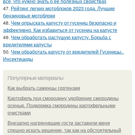
все, что нужно знать о ее полезных свойствах
47.
Рейтинг легких мотоблоков 2023 года. Лучшие
бензиновые мотоблоки
48.
Чем опрыскать капусту от гусениц безопасно и
эффективно. Как избавиться от гусениц на капусте
49.
Чем обработать растущую капусту. Борьба с
вредителями капусты
50.
Чем обработать капусту от вредителей Гусеницы..
Инсектициды
Популярные материалы
Как выбрать саженцы гортензии
Картофель под смородину удобрение смородины
осенью. Подкормка смородины картофельными
очистками
Внезапно нагрянувшие гости заставили меня
спешно искать решение, так как на обстоятельный