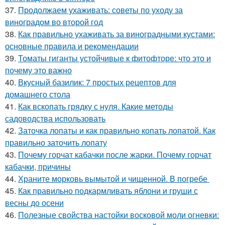
37.
Продолжаем ухаживать: советы по уходу за
виноградом во второй год
38.
Как правильно ухаживать за виноградными кустами:
основные правила и рекомендации
39.
Томаты гиганты устойчивые к фитофторе: что это и
почему это важно
40.
Вкусный базилик: 7 простых рецептов для
домашнего стола
41.
Как вскопать грядку с нуля. Какие методы
садоводства использовать
42.
Заточка лопаты и как правильно копать лопатой. Как
правильно заточить лопату
43.
Почему горчат кабачки после жарки. Почему горчат
кабачки, причины
44.
Храните морковь вымытой и чищенной. В погребе
45.
Как правильно подкармливать яблони и груши с
весны до осени
46.
Полезные свойства настойки восковой моли огневки: