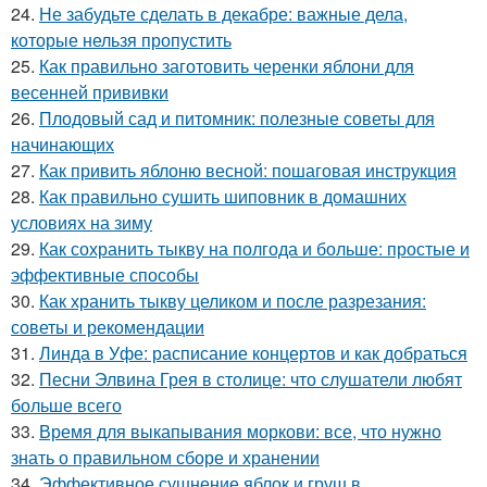
24.
Не забудьте сделать в декабре: важные дела,
которые нельзя пропустить
25.
Как правильно заготовить черенки яблони для
весенней прививки
26.
Плодовый сад и питомник: полезные советы для
начинающих
27.
Как привить яблоню весной: пошаговая инструкция
28.
Как правильно сушить шиповник в домашних
условиях на зиму
29.
Как сохранить тыкву на полгода и больше: простые и
эффективные способы
30.
Как хранить тыкву целиком и после разрезания:
советы и рекомендации
31.
Линда в Уфе: расписание концертов и как добраться
32.
Песни Элвина Грея в столице: что слушатели любят
больше всего
33.
Время для выкапывания моркови: все, что нужно
знать о правильном сборе и хранении
34.
Эффективное сушнение яблок и груш в