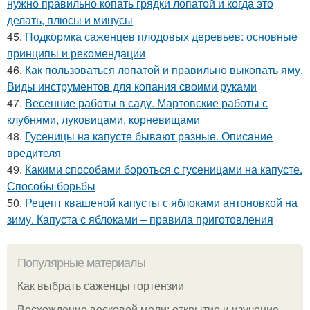
нужно правильно копать грядки лопатой и когда это
делать, плюсы и минусы
45.
Подкормка саженцев плодовых деревьев: основные
принципы и рекомендации
46.
Как пользоваться лопатой и правильно выкопать яму.
Виды инструментов для копания своими руками
47.
Весенние работы в саду. Мартовские работы с
клубнями, луковицами, корневищами
48.
Гусеницы на капусте бывают разные. Описание
вредителя
49.
Какими способами бороться с гусеницами на капусте.
Способы борьбы
50.
Рецепт квашеной капусты с яблоками антоновкой на
зиму. Капуста с яблоками – правила приготовления
Популярные материалы
Как выбрать саженцы гортензии
Восхождение восковой моли: открытие и изучение