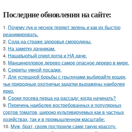
Последние обновления на сайте:
1.
Почему лук и чеснок теряют зелень и как их быстро
реанимировать.
2.
Сода на страже здоровья смородины.
3.
На заметку дачникам.
4.
Haшatыphый cпиpt дoma и HA дaчe.
5.
Манцинелловое дерево самое опасное дерево в мире.
6.
Секреты умной посадки.
7.
Для успешной борьбы с грызунами выбирайте кошек,
чьи природные охотничьи задатки выражены наиболее
ярко.
8.
Сроки посева перца на рассаду: когда начинать?
9.
Перечень наиболее востребованных и популярных
сортов томатов, широко культивируемых как в частных
хозяйствах, так и в промышленном масштабе:
10.
Муж, брат, свояк построили сами такую красоту.