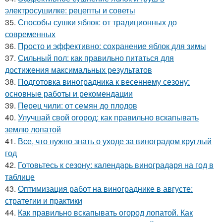
электросушилке: рецепты и советы
35.
Способы сушки яблок: от традиционных до
современных
36.
Просто и эффективно: сохранение яблок для зимы
37.
Сильный пол: как правильно питаться для
достижения максимальных результатов
38.
Подготовка виноградника к весеннему сезону:
основные работы и рекомендации
39.
Перец чили: от семян до плодов
40.
Улучшай свой огород: как правильно вскапывать
землю лопатой
41.
Все, что нужно знать о уходе за виноградом круглый
год
42.
Готовьтесь к сезону: календарь виноградаря на год в
таблице
43.
Оптимизация работ на винограднике в августе:
стратегии и практики
44.
Как правильно вскапывать огород лопатой. Как