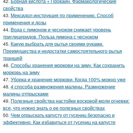
42.
Борная кислота + Прокаин. Фармакологические
свойства
43.
Мексидол инструкция по применению. Способ
применения и дозы
44.
Вода с лимоном и чесноком снижает уровень
триглицеридов. Польза лимона с чесноком
45.
Какую выбрать для рытья своими руками.
Преимущества и недостатки самостоятельного рытья
траншей
46.
Способы хранения моркови на зиму. Как сохранить
морковь на зиму
47.
Уборка и хранение моркови. Когда 100% можно уже
48.
4 способа размножения малины. Размножение
малины отпрысками
49.
Полезные свойства настойки восковой моли огневки:
все, что нужно знать о ее полезных свойствах
50.
Чем опрыскать капусту от гусениц безопасно и
эффективно. Как избавиться от гусениц на капусте