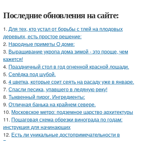
Последние обновления на сайте:
1.
Для тех, кто устал от борьбы с тлей на плодовых
деревьях, есть простое решение:
2.
Нapoдныe пpимeты O дoмe:
3.
Выращивание укропа дома зимой - это проще, чем
кажется!
4.
Праздничный стол в год огненной красной лошади.
5.
Селёдка под шубой.
6.
4 цветка, которые соит сеять на расаду уже в январе.
7.
Спасли песика, упaвшего в ледяную рeку!
8.
Тыквенный пирог. Ингредиенты:
9.
Отличная банька на крайнем севере.
10.
Московское метро: подземное царство архитектуры
11.
Пошаговая схема обрезки винограда по годам:
инструкция для начинающих
12.
Есть ли уникальные достопримечательности в