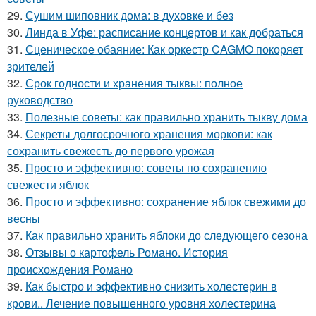
29.
Сушим шиповник дома: в духовке и без
30.
Линда в Уфе: расписание концертов и как добраться
31.
Сценическое обаяние: Как оркестр CAGMO покоряет
зрителей
32.
Срок годности и хранения тыквы: полное
руководство
33.
Полезные советы: как правильно хранить тыкву дома
34.
Секреты долгосрочного хранения моркови: как
сохранить свежесть до первого урожая
35.
Просто и эффективно: советы по сохранению
свежести яблок
36.
Просто и эффективно: сохранение яблок свежими до
весны
37.
Как правильно хранить яблоки до следующего сезона
38.
Отзывы о картофель Романо. История
происхождения Романо
39.
Как быстро и эффективно снизить холестерин в
крови.. Лечение повышенного уровня холестерина