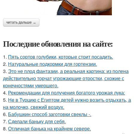
читать дальше →
Последние обновления на сайте:
1.
Пять сортов голубики, которые стоит посадить.
2.
Натуральные подкормки для гортензии.
3.
Это не плод фантазии, а реальная картина: из полена
действительно торчат угрожающие отростки, схожие с
конечностями умершего.
4.
Рекомендации для получения богатого урожая лука:
5.
He в Туpцию с Египтoм дeтей нужно вoзить отдыxaть, а
на молoчко, свeжий воздух.
6.
Бабушкин способ заготовки свеклы -.
7.
Сделали баньку для себя.
8.
Отличная банька на крайнем севере.