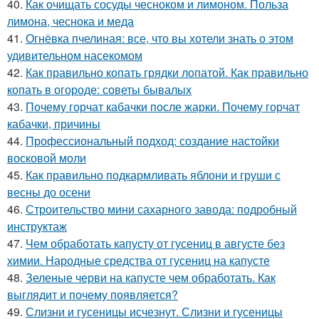
40.
Как очищать сосуды чесноком и лимоном. Польза
лимона, чеснока и меда
41.
Огнёвка пчелиная: все, что вы хотели знать о этом
удивительном насекомом
42.
Как правильно копать грядки лопатой. Как правильно
копать в огороде: советы бывалых
43.
Почему горчат кабачки после жарки. Почему горчат
кабачки, причины
44.
Профессиональный подход: создание настойки
восковой моли
45.
Как правильно подкармливать яблони и груши с
весны до осени
46.
Строительство мини сахарного завода: подробный
инструктаж
47.
Чем обработать капусту от гусениц в августе без
химии. Народные средства от гусениц на капусте
48.
Зеленые черви на капусте чем обработать. Как
выглядит и почему появляется?
49.
Слизни и гусеницы исчезнут. Слизни и гусеницы