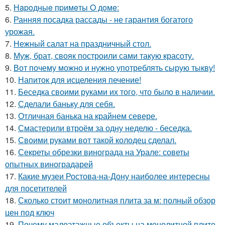
5.
Нapoдныe пpимeты O дoмe:
6.
Ранняя посадка рассады - не гарантия богатого
урожая.
7.
Нежный салат на праздничный стол.
8.
Муж, брат, свояк построили сами такую красоту.
9.
Вот почему можно и нужно употреблять сырую тыкву!
10.
Напиток для исцеления печение!
11.
Беседка своими руками их того, что было в наличии.
12.
Сделали баньку для себя.
13.
Отличная банька на крайнем севере.
14.
Смастерили втроём за одну неделю - беседка.
15.
Своими руками вот такой колодец сделал.
16.
Секреты обрезки винограда на Урале: советы
опытных виноградарей
17.
Какие музеи Ростова-на-Дону наиболее интересны
для посетителей
18.
Сколько стоит монолитная плита за м: полный обзор
цен под ключ
19.
Почему малоэтажные объекты на монолитной плите