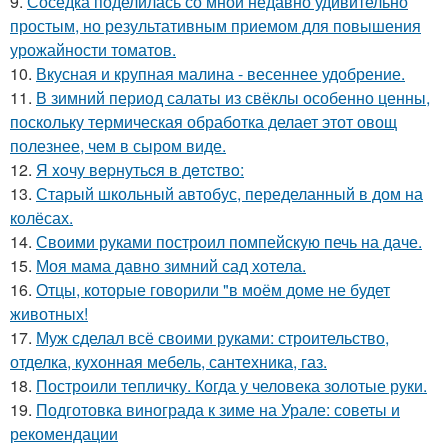
9.
Соседка поделилась со мной недавно удивительно
простым, но результативным приемом для повышения
урожайности томатов.
10.
Вкусная и крупная малина - весеннее удобрение.
11.
В зимний период салаты из свёклы особенно ценны,
поскольку термическая обработка делает этот овощ
полезнее, чем в сыром виде.
12.
Я xoчу вepнутьcя в дeтcтвo:
13.
Старый школьный автобус, переделанный в дом на
колёсах.
14.
Своими руками построил помпейскую печь на даче.
15.
Моя мама давно зимний сад хотела.
16.
Отцы, которые говорили "в моём доме не будет
животных!
17.
Муж сделал всё своими руками: строительство,
отделка, кухонная мебель, сантехника, газ.
18.
Построили тепличку. Когда у человека золотые руки.
19.
Подготовка винограда к зиме на Урале: советы и
рекомендации