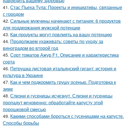
навредить вашему здоровью
41.
Стас Пьеха Тула: Проекты и инициативы, связанные
с городом
42.
Сильные мужчины начинают с питания: 6 продуктов
для поддержания мужской потенции
43.
Как продукты могут повлиять на вашу потенцию
44.
Продолжаем ухаживать: советы по уходу за
виноградом во второй год
45.
Сорт томатов Ажур F1. Описание и характеристика
сорта
46.
Петрушка листовая итальянский гигант: история и
культура в Украине
47.
Как и чем подкормить грушу осенью. Подготовка к
зиме
48.
Слизни и гусеницы исчезнут. Слизни и гусеницы
пропадут мгновенно: обработайте капусту этой
порошковой смесью
49.
Какими способами бороться с гусеницами на капусте.
Способы борьбы