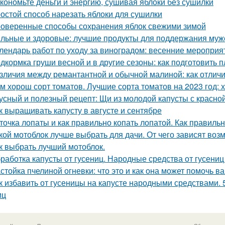
кономьте деньги и энергию, сушивая яблоки без сушилки
остой способ нарезать яблоки для сушилки
оверенные способы сохранения яблок свежими зимой
льные и здоровые: лучшие продукты для поддержания муж
лендарь работ по уходу за виноградом: весенние мероприя
дкормка груши весной и в другие сезоны: как подготовить п
зличия между ремантантной и обычной малиной: как отличит
м хорош сорт томатов. Лучшие сорта томатов на 2023 год: 
усный и полезный рецепт: Щи из молодой капусты с красн
к выращивать капусту в августе и сентябре
точка лопаты и как правильно копать лопатой. Как правильн
кой мотоблок лучше выбрать для дачи. От чего зависят воз
к выбрать лучший мотоблок.
работка капусты от гусениц. Народные средства от гусениц
стойка пчелиной огневки: что это и как она может помочь в
к избавить от гусеницы на капусте народными средствами. 
иц