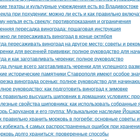
кие театры и культурные учреждения есть во Владивостоке
екла при похудении: можно ли есть и как правильно включа
му нельзя есть свеклу: противопоказания и ограничения
енняя пересадка винограда: пошаговая инструкция
жно ли пересаживать виноград в конце октября
гда пересаживать виноград на другое место: советы и рек
ренки для весенней прививки: полное руководство для на
гда и как заготавливать черенки: полное руководство
гда лучше всего заготавливать черенки для успешного раз
кие исторические памятники Ставрополя имеют особое зна
резка винограда осенью: полное руководство для начинаю
лное руководство: как подготовить виноград к зимовке
к правильно высушить шиповник в домашних условиях: про
лезные свойства шиповника: как использовать собранные 
орь Саруханов и его группа: Музыкальное наследие Йошка
к правильно хранить морковь в погребе: основные советы 
к избежать 4 самых распространенных ошибок при хранени
рковь долго храниться: проверенные способы