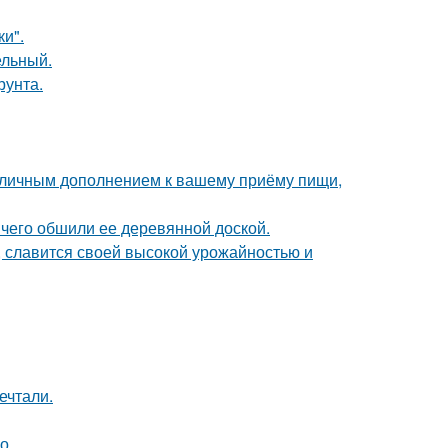
и".
ельный.
рунта.
 отличным дополнением к вашему приёму пищи,
чего обшили ее деревянной доской.
, славится своей высокой урожайностью и
ечтали.
во