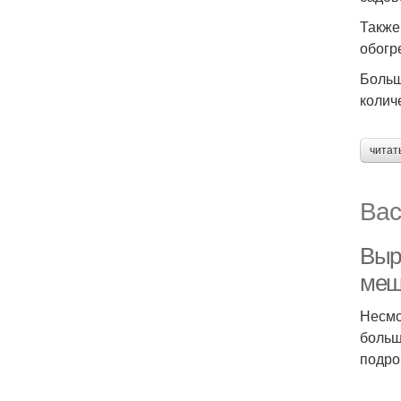
Также
обогр
Больш
колич
читат
Вас
Выр
меш
Несмо
больш
подро