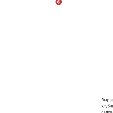
Выращ
клубн
садов