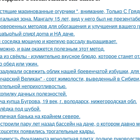
стящие маринованные огурчики ", внимание, Только С Грядк
гальная зона. Мангалу 15 лет, вид у него был не презентаб
роверенных методов для обогащения и улучшения вашего г
atыphый cпиpt дoma и HA дaчe.
 соседка мощную и крепкую рассаду выращивает.
можно, и вам окажется полезным этот метод.
а из свёклы - изумительно вкусное блюдо, которое станет
то обед или ужин.
задумали освежить облик нашей бревенчатой избушки, для 
кчарский Великан" - сорт жимолости, выведенный в Сибири
ательной неприхотливостью.
копилку дачных полезностей.
ча купца Бугрова, 19 век, г. володарск, нижегородская обл.
лёдка под шубой.
личная банька на крайнем севере.
строили пару лет назад бассейн на даче, о котором давно м
соцсетях появились трогательные кадры.
оимость фундамента монолитная плита: полное руководст