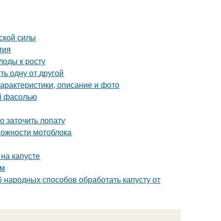
ской силы
тия
лоды к росту
ь одну от другой
характеристики, описание и фото
ой фасолью
о заточить лопату
можности мотоблока
 на капусте
ам
5 народных способов обработать капусту от