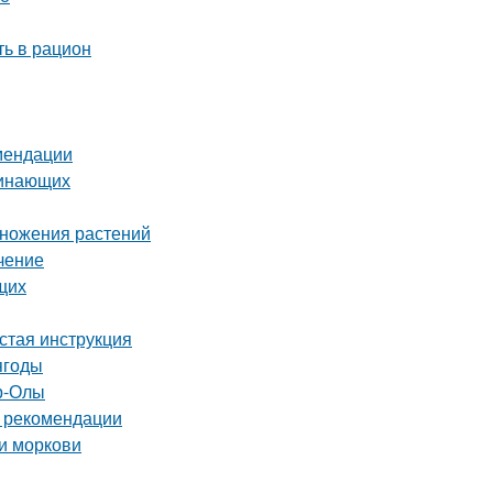
ть в рацион
омендации
чинающих
множения растений
чение
щих
стая инструкция
ягоды
р-Олы
и рекомендации
и моркови