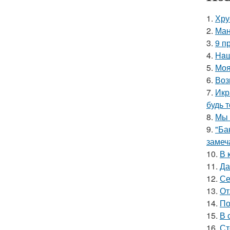
1.
Хру
2.
Ман
3.
9 п
4.
Haш
5.
Моя
6.
Воз
7.
Икр
будь 
8.
Мы 
9.
"Ба
замеч
10.
В 
11.
Да
12.
Се
13.
От
14.
По
15.
В 
16.
Ст