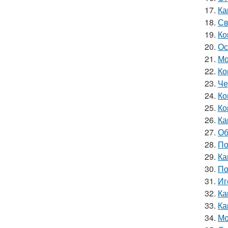
17.
Ка
18.
Св
19.
Ко
20.
Ос
21.
Мо
22.
Ко
23.
Че
24.
Ко
25.
Ко
26.
Ка
27.
Об
28.
По
29.
Ка
30.
По
31.
Иг
32.
Ка
33.
Ка
34.
Мо