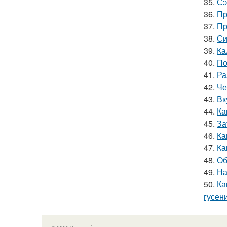
35.
Сэ
36.
Пр
37.
Пр
38.
Си
39.
Ка
40.
По
41.
Ра
42.
Че
43.
Вк
44.
Ка
45.
За
46.
Ка
47.
Ка
48.
Об
49.
На
50.
Ка
гусен