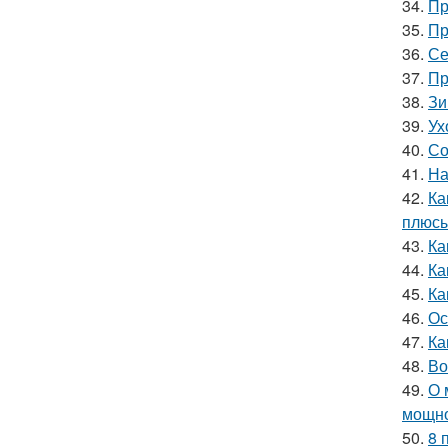
34.
Пр
35.
Пр
36.
Се
37.
Пр
38.
Зи
39.
Ух
40.
Со
41.
На
42.
Ка
плюсы
43.
Ка
44.
Ка
45.
Ка
46.
Ос
47.
Ка
48.
Во
49.
О 
мощн
50.
8 