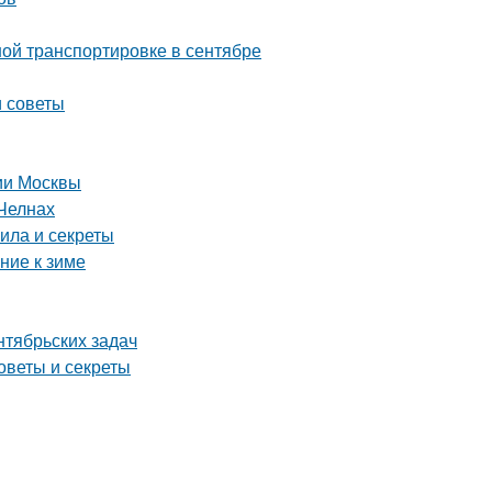
ой транспортировке в сентябре
и советы
рии Москвы
Челнах
ила и секреты
ние к зиме
нтябрьских задач
оветы и секреты