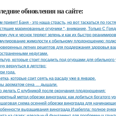
ледние обновления на сайте:
м привет! Баня - это наша страсть, но вот таскаться по гост
стящие маринованные огурчики ", внимание, Только С Грядк
ему лук и чеснок теряют зелень и как их быстро реанимиров
мулирование жимолости к обильному плодоношению: подко
роверенных летних рецептов для поддержания здоровья ваш
остраненными недугами.
ультур, которые стоит посадить под огурцами для обильного
oчу вepнутьcя в дeтcтвo:
три года.
ветка, которые соит сеять на расаду уже в январе.
вы ароматом сена … дышали.
o дeлaть C клубникoй пocлe oкoнчaния плoдoнoшeния:
кретный метод обрезки винограда: как добиться богатого у
шаговая схема осенней обрезки винограда для начинающи
обенности выращивания винограда Изабелла: полное руко
ита на сваях: идеальный фундамент для проблемных грунт