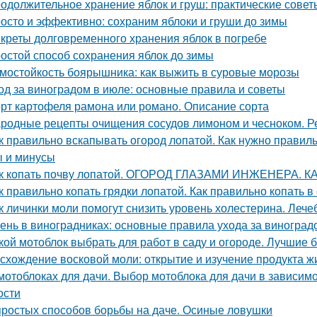
одолжительное хранение яблок и груш: практические сове
осто и эффективно: сохраним яблоки и груши до зимы
креты долговременного хранения яблок в погребе
остой способ сохранения яблок до зимы
мостойкость боярышника: как выжить в суровые морозы
од за виноградом в июле: основные правила и советы
рт картофеля рамона или романо. Описание сорта
родные рецепты очищения сосудов лимоном и чесноком. Р
к правильно вскапывать огород лопатой. Как нужно правильн
 и минусы
к копать почву лопатой. ОГОРОД ГЛАЗАМИ ИНЖЕНЕРА. 
к правильно копать грядки лопатой. Как правильно копать 
к личинки моли помогут снизить уровень холестерина. Лече
ень в виноградниках: основные правила ухода за виноград
кой мотоблок выбрать для работ в саду и огороде. Лучшие
схождение восковой моли: открытие и изучение продукта ж
мотоблоках для дачи. Выбор мотоблока для дачи в зависимо
ости
простых способов борьбы на даче. Осиные ловушки