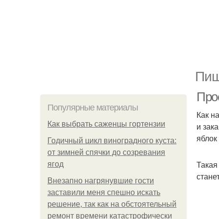
Пищ
Про
Популярные материалы
Как н
Как выбрать саженцы гортензии
и зак
яблок
Годичный цикл виноградного куста:
от зимней спячки до созревания
Такая
ягод
стане
Внезапно нагрянувшие гости
заставили меня спешно искать
решение, так как на обстоятельный
ремонт времени катастрофически