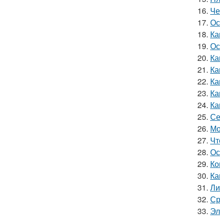
16.
Че
17.
Ос
18.
Ка
19.
Ос
20.
Ка
21.
Ка
22.
Ка
23.
Ка
24.
Ка
25.
Се
26.
Мо
27.
Чт
28.
Ос
29.
Ко
30.
Ка
31.
Ли
32.
Ср
33.
Эл