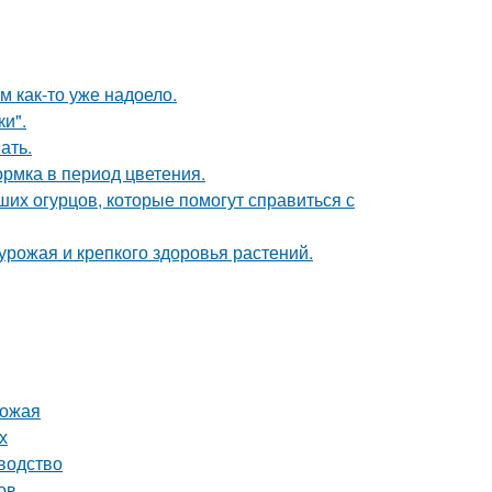
ям как-то уже надоело.
и".
ать.
рмка в период цветения.
их огурцов, которые помогут справиться с
 урожая и крепкого здоровья растений.
рожая
х
водство
ов