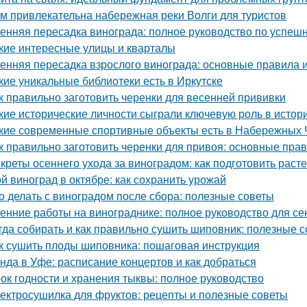
м привлекательна набережная реки Волги для туристов
енняя пересадка винограда: полное руководство по успешн
кие интересные улицы и кварталы
енняя пересадка взрослого винограда: основные правила 
кие уникальные библиотеки есть в Иркутске
к правильно заготовить черенки для весенней прививки
кие исторические личности сыграли ключевую роль в исто
кие современные спортивные объекты есть в Набережных 
к правильно заготовить черенки для привоя: основные прав
креты осеннего ухода за виноградом: как подготовить расте
й виноград в октябре: как сохранить урожай
о делать с виноградом после сбора: полезные советы
енние работы на винограднике: полное руководство для се
гда собирать и как правильно сушить шиповник: полезные с
к сушить плоды шиповника: пошаговая инструкция
нда в Уфе: расписание концертов и как добраться
ок годности и хранения тыквы: полное руководство
ектросушилка для фруктов: рецепты и полезные советы