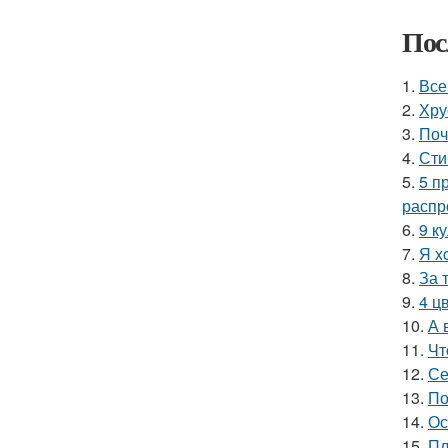
Пос
1.
Все
2.
Хру
3.
Поч
4.
Сти
5.
5 п
распр
6.
9 к
7.
Я x
8.
За 
9.
4 ц
10.
А 
11.
Чт
12.
Се
13.
По
14.
Ос
15.
Пл