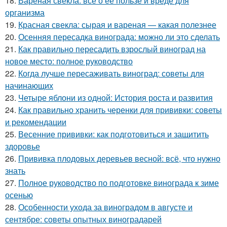
18.
Вареная свекла: все о ее пользе и вреде для
организма
19.
Красная свекла: сырая и вареная — какая полезнее
20.
Осенняя пересадка винограда: можно ли это сделать
21.
Как правильно пересадить взрослый виноград на
новое место: полное руководство
22.
Когда лучше пересаживать виноград: советы для
начинающих
23.
Четыре яблони из одной: История роста и развития
24.
Как правильно хранить черенки для прививки: советы
и рекомендации
25.
Весенние прививки: как подготовиться и защитить
здоровье
26.
Прививка плодовых деревьев весной: всё, что нужно
знать
27.
Полное руководство по подготовке винограда к зиме
осенью
28.
Особенности ухода за виноградом в августе и
сентябре: советы опытных виноградарей