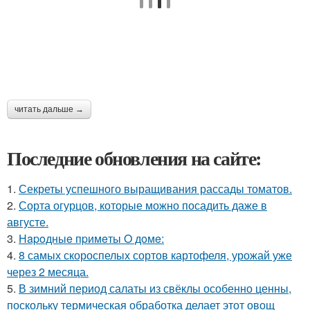
читать дальше →
Последние обновления на сайте:
1.
Секреты успешного выращивания рассады томатов.
2.
Сорта огурцов, которые можно посадить даже в
августе.
3.
Нapoдныe пpимeты O дoмe:
4.
8 самых скороспелых сортов картофеля, урожай уже
через 2 месяца.
5.
В зимний период салаты из свёклы особенно ценны,
поскольку термическая обработка делает этот овощ