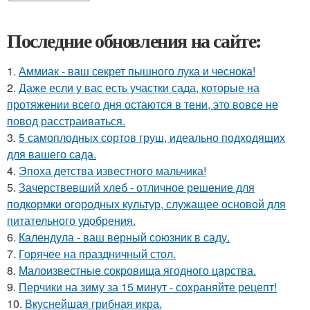
Последние обновления на сайте:
1.
Аммиак - ваш секрет пышного лука и чеснока!
2.
Даже если у вас есть участки сада, которые на
протяжении всего дня остаются в тени, это вовсе не
повод расстраиваться.
3.
5 самоплодных сортов груш, идеально подходящих
для вашего сада.
4.
Эпоха детства известного мальчика!
5.
Зачерствевший хлеб - отличное решение для
подкормки огородных культур, служащее основой для
питательного удобрения.
6.
Календула - ваш верный союзник в саду.
7.
Горячее на праздничный стол.
8.
Малоизвестные сокровища ягодного царства.
9.
Перчики на зиму за 15 минут - сохраняйте рецепт!
10.
Вкуснейшая грибная икра.