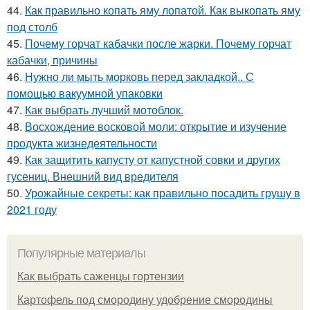
44.
Как правильно копать яму лопатой. Как выкопать яму
под столб
45.
Почему горчат кабачки после жарки. Почему горчат
кабачки, причины
46.
Нужно ли мыть морковь перед закладкой.. С
помощью вакуумной упаковки
47.
Как выбрать лучший мотоблок.
48.
Восхождение восковой моли: открытие и изучение
продукта жизнедеятельности
49.
Как защитить капусту от капустной совки и других
гусениц. Внешний вид вредителя
50.
Урожайные секреты: как правильно посадить грушу в
2021 году
Популярные материалы
Как выбрать саженцы гортензии
Картофель под смородину удобрение смородины