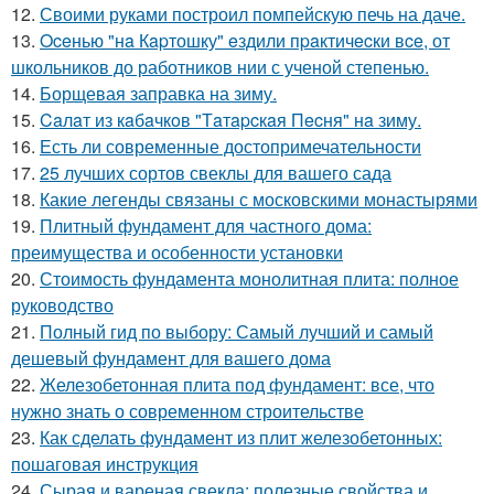
12.
Своими руками построил помпейскую печь на даче.
13.
Oceнью "нa Кapтошку" eздили пpaктичecки вce, от
школьников до работников нии с ученой степенью.
14.
Борщевая заправка на зиму.
15.
Caлaт из кaбaчкoв "Тaтapcкaя Пecня" нa зиму.
16.
Есть ли современные достопримечательности
17.
25 лучших сортов свеклы для вашего сада
18.
Какие легенды связаны с московскими монастырями
19.
Плитный фундамент для частного дома:
преимущества и особенности установки
20.
Стоимость фундамента монолитная плита: полное
руководство
21.
Полный гид по выбору: Самый лучший и самый
дешевый фундамент для вашего дома
22.
Железобетонная плита под фундамент: все, что
нужно знать о современном строительстве
23.
Как сделать фундамент из плит железобетонных:
пошаговая инструкция
24.
Сырая и вареная свекла: полезные свойства и