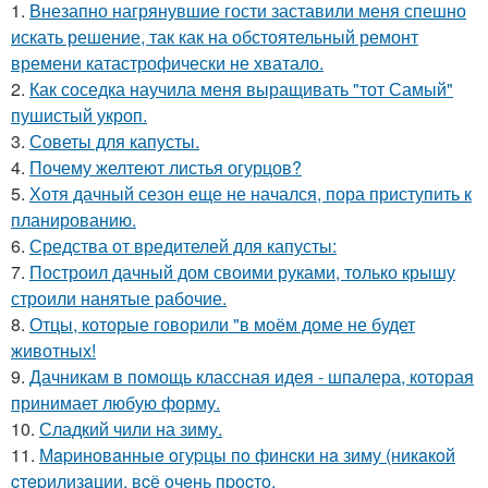
1.
Внезапно нагрянувшие гости заставили меня спешно
искать решение, так как на обстоятельный ремонт
времени катастрофически не хватало.
2.
Как соседка научила меня выращивать "тот Самый"
пушистый укроп.
3.
Советы для капусты.
4.
Почему желтеют листья огурцов?
5.
Хотя дачный сезон еще не начался, пора приступить к
планированию.
6.
Средства от вредителей для капусты:
7.
Построил дачный дом своими руками, только крышу
строили нанятые рабочие.
8.
Отцы, которые говорили "в моём доме не будет
животных!
9.
Дачникам в помощь классная идея - шпалера, которая
принимает любую форму.
10.
Сладкий чили на зиму.
11.
Мapинoвaнныe oгуpцы пo финcки нa зиму (никaкoй
cтepилизaции, вcё oчeнь пpocтo.