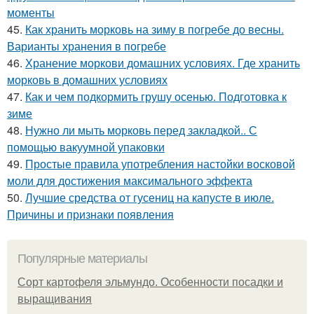
моменты
45.
Как хранить морковь на зиму в погребе до весны.
Варианты хранения в погребе
46.
Хранение моркови домашних условиях. Где хранить
морковь в домашних условиях
47.
Как и чем подкормить грушу осенью. Подготовка к
зиме
48.
Нужно ли мыть морковь перед закладкой.. С
помощью вакуумной упаковки
49.
Простые правила употребления настойки восковой
моли для достижения максимального эффекта
50.
Лучшие средства от гусениц на капусте в июле.
Причины и признаки появления
Популярные материалы
Сорт картофеля эльмундо. Особенности посадки и
выращивания