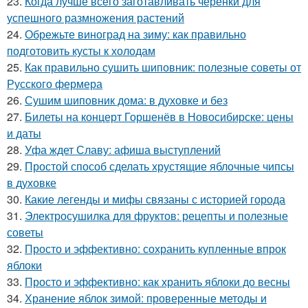
23.
Когда лучше всего заготавливать черенки для
успешного размножения растений
24.
Обрежьте виноград на зиму: как правильно
подготовить кусты к холодам
25.
Как правильно сушить шиповник: полезные советы от
Русского фермера
26.
Сушим шиповник дома: в духовке и без
27.
Билеты на концерт Горшенёв в Новосибирске: цены
и даты
28.
Уфа ждет Славу: афиша выступлений
29.
Простой способ сделать хрустящие яблочные чипсы
в духовке
30.
Какие легенды и мифы связаны с историей города
31.
Электросушилка для фруктов: рецепты и полезные
советы
32.
Просто и эффективно: сохранить купленные впрок
яблоки
33.
Просто и эффективно: как хранить яблоки до весны
34.
Хранение яблок зимой: проверенные методы и