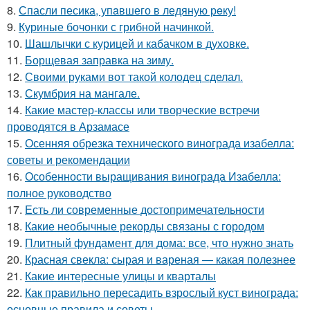
8.
Спасли песика, упaвшего в ледяную рeку!
9.
Куриные бочонки с грибной начинкой.
10.
Шашлычки с курицей и кабачком в духовке.
11.
Борщевая заправка на зиму.
12.
Своими руками вот такой колодец сделал.
13.
Скумбрия на мангале.
14.
Какие мастер-классы или творческие встречи
проводятся в Арзамасе
15.
Осенняя обрезка технического винограда изабелла:
советы и рекомендации
16.
Особенности выращивания винограда Изабелла:
полное руководство
17.
Есть ли современные достопримечательности
18.
Какие необычные рекорды связаны с городом
19.
Плитный фундамент для дома: все, что нужно знать
20.
Красная свекла: сырая и вареная — какая полезнее
21.
Какие интересные улицы и кварталы
22.
Как правильно пересадить взрослый куст винограда:
основные правила и советы