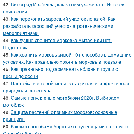
42.
Виноград Изабелла, как за ним ухаживать. История
появления
43.
Как перекопать заросший участок лопатой. Как
разработать заросший участок агротехническими
мероприятиями
44.
Как лучше хранится морковка мытая или нет.
Подготовка
45.
Как хранить морковь зимой 10+ способов в домашних
условиях. Как правильно хранить морковь в подвале
46.
Как правильно подкармливать яблони и груши с
весны до осени
47.
Настойка восковой моли: загадочная и эффективная
природная рецептура
48.
Самые популярные мотоблоки 2023г. Выбираем
мотоблок
49.
Защита растений от зимних морозов: основные
принципы
50.
Какими способами бороться с гусеницами на капусте.
Способы борьбы