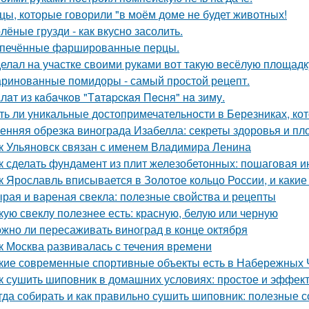
цы, которые говорили "в моём доме не будет животных!
лёные грузди - как вкусно засолить.
печённые фаршированные перцы.
елал на участке своими руками вот такую весёлую площадк
ринованные помидоры - самый простой рецепт.
лaт из кaбaчкoв "Тaтapcкaя Пecня" нa зиму.
ть ли уникальные достопримечательности в Березниках, кот
енняя обрезка винограда Изабелла: секреты здоровья и п
к Ульяновск связан с именем Владимира Ленина
к сделать фундамент из плит железобетонных: пошаговая и
к Ярославль вписывается в Золотое кольцо России, и какие
рая и вареная свекла: полезные свойства и рецепты
кую свеклу полезнее есть: красную, белую или черную
жно ли пересаживать виноград в конце октября
к Москва развивалась с течения времени
кие современные спортивные объекты есть в Набережных 
к сушить шиповник в домашних условиях: простое и эффек
гда собирать и как правильно сушить шиповник: полезные с