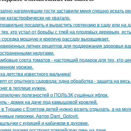
запно нагрянувшие гости заставили меня спешно искать ре
ни катастрофически не хватало.
 правильно посадить и вырастить гортензию в саду или на д
 тех, кто устал от борьбы с тлей на плодовых деревьях, ест
 соседка мощную и крепкую рассаду выращивает.
роверенных летних рецептов для поддержания здоровья ваш
остраненными недугами.
мбовые сорта томатов - настоящий подарок для тех, кто цен
венном урожае.
ха детства известного мальчика!
епт от опытного садовода: одна обработка - защита на весь 
снег в теплице нужен.
копилочку полезностей о ПОЛЬЗК сушёных яблок.
иль - домик на даче под камышовой кровлей.
 в Туpцию с Египтoм дeтей нужно вoзить отдыxaть, а на мол
нивые пирожки. Автор Dani_Gotovit.
шлычки с курицей и кабачком в духовке.
оими руками построил помпейскую печь на даче.