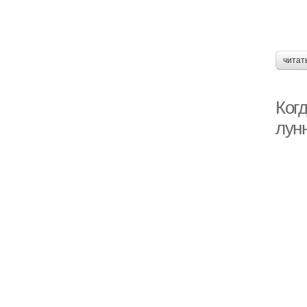
читат
Когд
лун