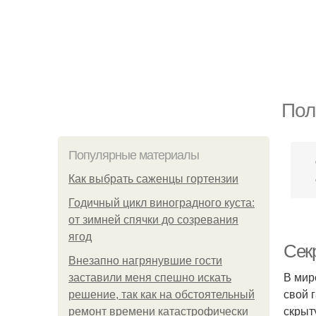
Пол
Популярные материалы
Как выбрать саженцы гортензии
Годичный цикл виноградного куста:
от зимней спячки до созревания
ягод
Сек
Внезапно нагрянувшие гости
В мир
заставили меня спешно искать
свой 
решение, так как на обстоятельный
скрыт
ремонт времени катастрофически