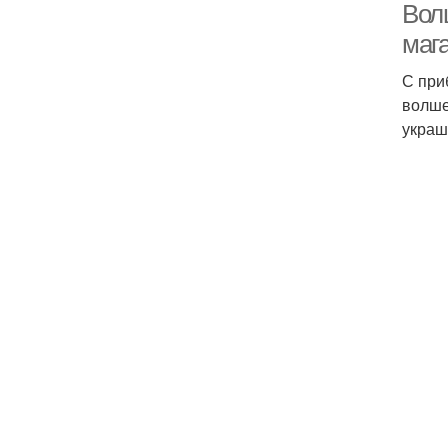
Вол
маг
С при
волше
украш