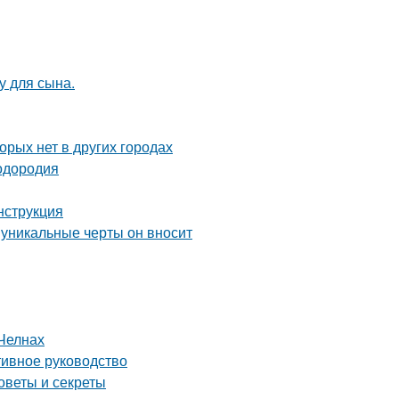
у для сына.
орых нет в других городах
лодородия
нструкция
 уникальные черты он вносит
Челнах
тивное руководство
оветы и секреты