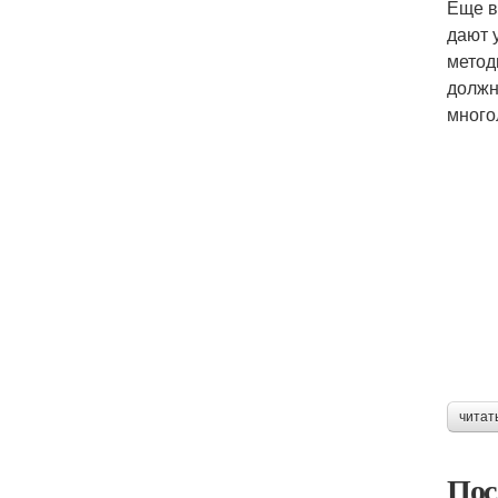
Еще в
дают 
метод
должн
много
читат
Пос