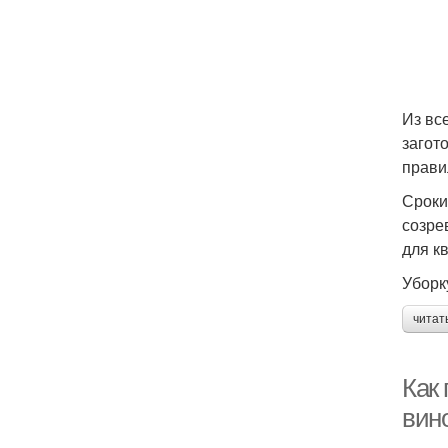
Из вс
загот
прави
Сроки
созре
для к
Уборк
читат
Как
вин