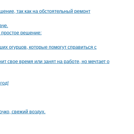
шение, так как на обстоятельный ремонт
аче.
ь простое решение:
их огурцов, которые помогут справиться с
ит свое время или занят на работе, но мечтает о
год!
oчко, свeжий воздух.