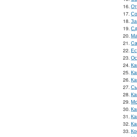
16.
От
17.
Со
18.
За
19.
Сд
20.
Ма
21.
Ca
22.
Ес
23.
Ос
24.
Ка
25.
Ка
26.
Ка
27.
Сы
28.
Ка
29.
Мо
30.
Ка
31.
Ка
32.
Ка
33.
Ко