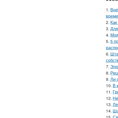
1.
Вне
време
2.
Как
3.
Для
4.
Моя
5.
5 п
распр
6.
Шта
собст
7.
Эпо
8.
Рец
9.
Ли 
10.
В 
11.
Гр
12.
He
13.
Ле
14.
Ша
15.
Св