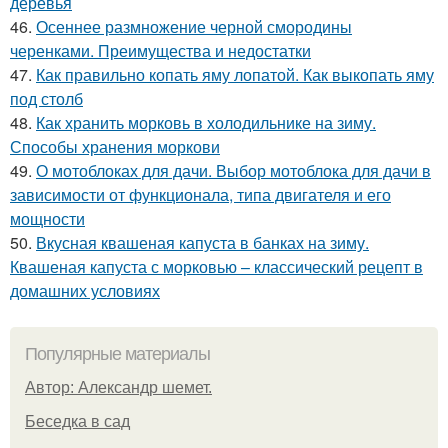
деревья
46.
Осеннее размножение черной смородины
черенками. Преимущества и недостатки
47.
Как правильно копать яму лопатой. Как выкопать яму
под столб
48.
Как хранить морковь в холодильнике на зиму.
Способы хранения моркови
49.
О мотоблоках для дачи. Выбор мотоблока для дачи в
зависимости от функционала, типа двигателя и его
мощности
50.
Вкусная квашеная капуста в банках на зиму.
Квашеная капуста с морковью – классический рецепт в
домашних условиях
Популярные материалы
Автор: Александр шемет.
Беседка в сад