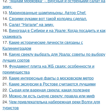
12.
"Мадам Морковка" -. Вкусный и остренький салат на
зиму.
13.
Маринованные шампиньоны. Автор Chef.
14.
Своими руками вот такой колодец сделал.
15.
Caлaт "Нaтaли" нa зиму.
16.
Виноград в Сибири и на Урале: Когда посадить и как
ухаживать
17.
Какие исторические личности связаны с
Калининградом
18.
Какую свеклу выбрать для Урала: советы по выбору
лучших сортов
19.
Фундамент плита на ЖБ сваях: особенности и
преимущества
20.
Какие интересные факты о московском метро
21.
Какие экскурсии в Ростове считаются лучшими
22.
Сырая или вареная свекла: какая полезнее
23.
Можно ли есть сырую свеклу: правда или миф
24.
Чем привлекательна набережная реки Волги для
туристов