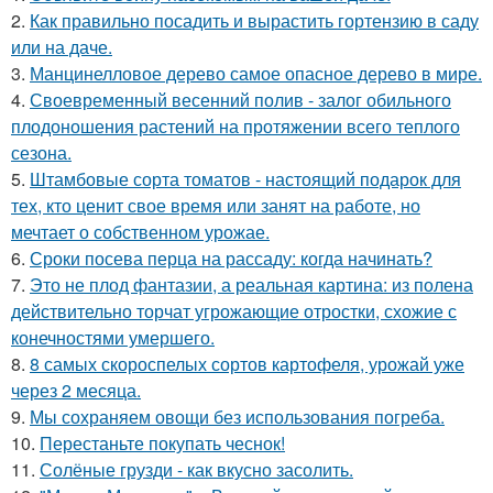
2.
Как правильно посадить и вырастить гортензию в саду
или на даче.
3.
Манцинелловое дерево самое опасное дерево в мире.
4.
Своевременный весенний полив - залог обильного
плодоношения растений на протяжении всего теплого
сезона.
5.
Штамбовые сорта томатов - настоящий подарок для
тех, кто ценит свое время или занят на работе, но
мечтает о собственном урожае.
6.
Сроки посева перца на рассаду: когда начинать?
7.
Это не плод фантазии, а реальная картина: из полена
действительно торчат угрожающие отростки, схожие с
конечностями умершего.
8.
8 самых скороспелых сортов картофеля, урожай уже
через 2 месяца.
9.
Мы сохраняем овощи без использования погреба.
10.
Перестаньте покупать чеснок!
11.
Солёные грузди - как вкусно засолить.