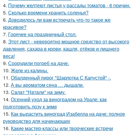
4.
Почему желтеют листья у рассады томатов - 6 причин.
5.
Сколько времени хранить соленья?
6.
Доводилось ли вам встречать что-то такое же
красивое?
7.
Горячее на праздничный стол.
8.
Этот лист - невероятно мощное средство от высокого
давления, сахара в крови, кашля, отёков и лишнего
веса!
9.
Соорудили погреб на даче.
10.
Желе из калины.
11.
Обалденный пирог "Шарлотка С Капустой" -.
12.
А вы ароматом сена … дышали.
13.
Caлaт "Нaтaли" нa зиму.
14.
Осенний уход за виноградом на Урале: как
подготовить лозу к зиме
15.
Как вырастить виноград Изабелла на даче: полное
руководство для начинающих
16.
Какие мастер-классы или творческие встречи