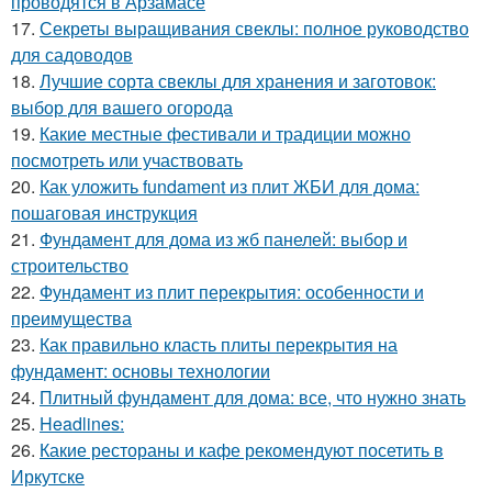
проводятся в Арзамасе
17.
Секреты выращивания свеклы: полное руководство
для садоводов
18.
Лучшие сорта свеклы для хранения и заготовок:
выбор для вашего огорода
19.
Какие местные фестивали и традиции можно
посмотреть или участвовать
20.
Как уложить fundament из плит ЖБИ для дома:
пошаговая инструкция
21.
Фундамент для дома из жб панелей: выбор и
строительство
22.
Фундамент из плит перекрытия: особенности и
преимущества
23.
Как правильно класть плиты перекрытия на
фундамент: основы технологии
24.
Плитный фундамент для дома: все, что нужно знать
25.
Headlines:
26.
Какие рестораны и кафе рекомендуют посетить в
Иркутске