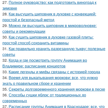
27.
Полное руководство: как подготовить виноград к
зимовке
28.
Как высушить шиповник в духовке с конвекцией:
простой и безопасный метод
29.
Можно ли высушить шиповник в микроволновке:
советы и рекомендации
30.
Как сушить шиповник в духовке газовой плиты:
простой способ сохранить витамины
31.
Как правильно хранить разрезанную тыкву: полезные
советы
32.
Когда и где посмотреть группу Анимация во
Владимире: расписание концертов
33.
Какие легенды и мифы связаны с историей города
34.
Время для выкапывания моркови: все, что нужно
знать о правильном сборе и хранении
35.
Секреты долговременного хранения моркови в песке
36.
Способы сушки яблок: от традиционных до
современных
37.
Расписание группы Анимация в Краснодаре: все, что