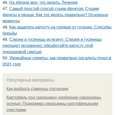
46.
На яблоне мох, что делать. Лечение
47.
Самый простой способ сушки фруктов. Сушим
фрукты и овощи. Как это делать правильно? Основные
моменты
48.
Как защитить капусту на грядках от гусениц. Способы
борьбы
49.
Слизни и гусеницы исчезнут. Слизни и гусеницы
пропадут мгновенно: обработайте капусту этой
порошковой смесью
50.
Урожайные секреты: как правильно посадить грушу в
2021 году
Популярные материалы
Как выбрать саженцы гортензии
Картофель под смородину удобрение смородины
осенью. Подкормка смородины картофельными
очистками