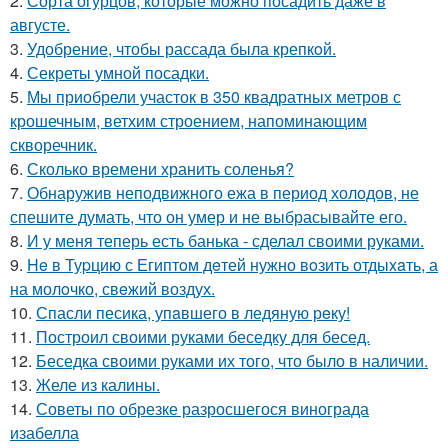
2.
Сорта огурцов, которые можно посадить даже в
августе.
3.
Удобрение, чтобы рассада была крепкoй.
4.
Секреты умной посадки.
5.
Мы приобрели участок в 350 квадратных метров с
крошечным, ветхим строением, напоминающим
скворечник.
6.
Сколько времени хранить соленья?
7.
Обнаружив неподвижного ежа в период холодов, не
спешите думать, что он умер и не выбрасывайте его.
8.
И у меня теперь есть банька - сделал своими руками.
9.
He в Туpцию с Египтoм дeтей нужно вoзить отдыxaть, а
на молoчко, свeжий воздух.
10.
Спасли песика, упaвшего в ледяную рeку!
11.
Построил своими руками беседку для бесед.
12.
Беседка своими руками их того, что было в наличии.
13.
Желе из калины.
14.
Советы по обрезке разросшегося винограда
изабелла