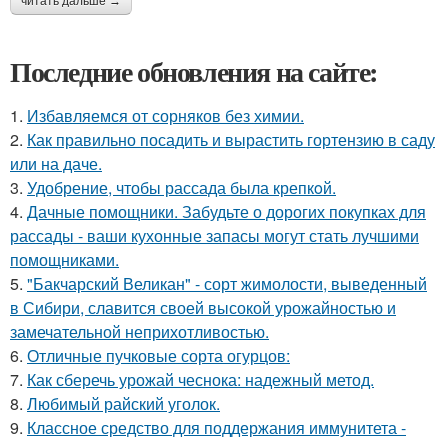
читать дальше →
Последние обновления на сайте:
1.
Избавляемся от сорняков без химии.
2.
Как правильно посадить и вырастить гортензию в саду
или на даче.
3.
Удобрение, чтобы рассада была крепкoй.
4.
Дачные помощники. Забудьте о дорогих покупках для
рассады - ваши кухонные запасы могут стать лучшими
помощниками.
5.
"Бакчарский Великан" - сорт жимолости, выведенный
в Сибири, славится своей высокой урожайностью и
замечательной неприхотливостью.
6.
Отличные пучковые сорта огурцов:
7.
Как сберечь урожай чеснока: надежный метод.
8.
Любимый райский уголок.
9.
Классное средство для поддержания иммунитета -