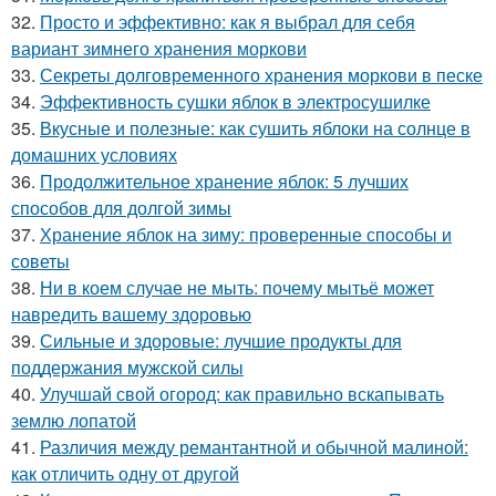
32.
Просто и эффективно: как я выбрал для себя
вариант зимнего хранения моркови
33.
Секреты долговременного хранения моркови в песке
34.
Эффективность сушки яблок в электросушилке
35.
Вкусные и полезные: как сушить яблоки на солнце в
домашних условиях
36.
Продолжительное хранение яблок: 5 лучших
способов для долгой зимы
37.
Хранение яблок на зиму: проверенные способы и
советы
38.
Ни в коем случае не мыть: почему мытьё может
навредить вашему здоровью
39.
Сильные и здоровые: лучшие продукты для
поддержания мужской силы
40.
Улучшай свой огород: как правильно вскапывать
землю лопатой
41.
Различия между ремантантной и обычной малиной:
как отличить одну от другой