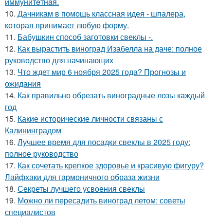
иммyнитeтнaя.
10.
Дачникам в помощь классная идея - шпалера,
которая принимает любую форму.
11.
Бабушкин способ заготовки свеклы -.
12.
Как вырастить виноград Изабелла на даче: полное
руководство для начинающих
13.
Что ждет мир 6 ноября 2025 года? Прогнозы и
ожидания
14.
Как правильно обрезать виноградные лозы каждый
год
15.
Какие исторические личности связаны с
Калининградом
16.
Лучшее время для посадки свеклы в 2025 году:
полное руководство
17.
Как сочетать крепкое здоровье и красивую фигуру?
Лайфхаки для гармоничного образа жизни
18.
Секреты лучшего усвоения свеклы
19.
Можно ли пересадить виноград летом: советы
специалистов