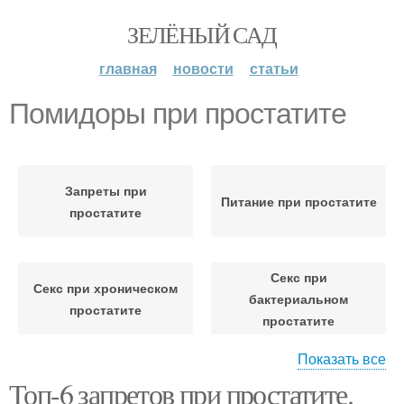
ЗЕЛЁНЫЙ САД
главная
новости
статьи
Помидоры при простатите
Запреты при
Питание при простатите
простатите
Секс при
Секс при хроническом
бактериальном
простатите
простатите
Показать все
Топ-6 запретов при простатите.
Яблоки при простатите
Жизнь при простатите