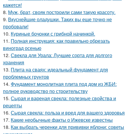
кажется!
8.
Муж, брат, свояк построили сами такую красоту.
9.
Вкуснейшие оладушки. Таких вы еще точно не
пробовали!
10.
Куриные бочонки с грибной начинкой.
11.
Полная инструкция: как правильно обрезать
виноград осенью
12.
Свекла для Урала: Лучшие сорта для долгого
хранения
13.
Плита на сваях: идеальный фундамент для
проблемных грунтов
14.
Фундамент монолитная плита под дом из ЖБИ:
полное руководство по строительству
15.
Сырая и вареная свекла: полезные свойства и
рецепты
16.
Сырая свекла: польза и вред для вашего здоровья
17.
Какие необычные факты о Ижевске известны
18.
Как выбрать черенки для прививки яблони: советы