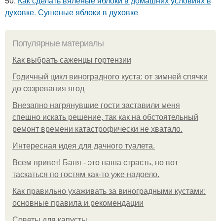
50.
Как сделать вяленые яблоки в домашних условиях в
духовке. Сушеные яблоки в духовке
Популярные материалы
Как выбрать саженцы гортензии
Годичный цикл виноградного куста: от зимней спячки
до созревания ягод
Внезапно нагрянувшие гости заставили меня
спешно искать решение, так как на обстоятельный
ремонт времени катастрофически не хватало.
Интересная идея для дачного туалета.
Всем привет! Баня - это наша страсть, но вот
таскаться по гостям как-то уже надоело.
Как правильно ухаживать за виноградными кустами:
основные правила и рекомендации
Советы для капусты.