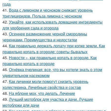
года
41.
Вода с лимоном и чесноком снижает уровень
триглицеридов. Польза лимона с чесноком
42.
Узнайте, как использовать домашние ингредиенты
для удобрения сада и огорода
43.
Осеннее размножение черной смородины
черенками. Преимущества и недостатки
44.
Как правильно держать лопату при копке земли. Как
правильно копать в огороде: советы бывалых
45.
Новости », как правильно копать в огороде. Как
правильно копать в огороде
46.
Огнёвка пчелиная: все, что вы хотели знать о этом
удивительном насекомом
47.
Как личинки моли помогут снизить уровень
холестерина. Лечебные свойства и состав
48.
На яблоне мох, что делать. Лечение
49.
Лучший мотоблок для участка и дачи. Лучшие
мотоблоки для дачи