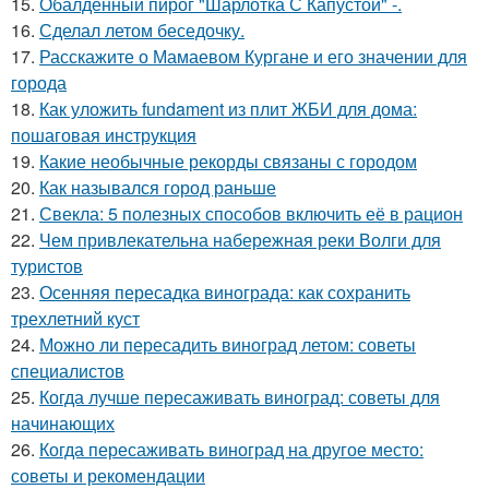
15.
Обалденный пирог "Шарлотка С Капустой" -.
16.
Сделал летом беседочку.
17.
Расскажите о Мамаевом Кургане и его значении для
города
18.
Как уложить fundament из плит ЖБИ для дома:
пошаговая инструкция
19.
Какие необычные рекорды связаны с городом
20.
Как назывался город раньше
21.
Свекла: 5 полезных способов включить её в рацион
22.
Чем привлекательна набережная реки Волги для
туристов
23.
Осенняя пересадка винограда: как сохранить
трехлетний куст
24.
Можно ли пересадить виноград летом: советы
специалистов
25.
Когда лучше пересаживать виноград: советы для
начинающих
26.
Когда пересаживать виноград на другое место:
советы и рекомендации