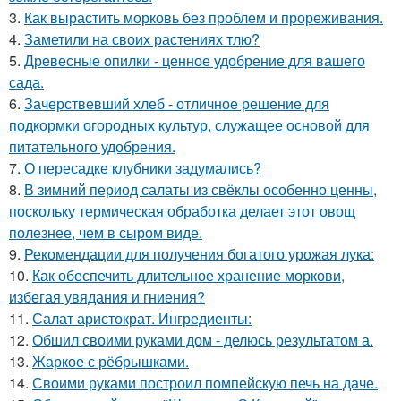
3.
Как вырастить морковь без проблем и прореживания.
4.
Заметили на своих растениях тлю?
5.
Древесные опилки - ценное удобрение для вашего
сада.
6.
Зачерствевший хлеб - отличное решение для
подкормки огородных культур, служащее основой для
питательного удобрения.
7.
О пересадке клубники задумались?
8.
В зимний период салаты из свёклы особенно ценны,
поскольку термическая обработка делает этот овощ
полезнее, чем в сыром виде.
9.
Рекомендации для получения богатого урожая лука:
10.
Как обеспечить длительное хранение моркови,
избегая увядания и гниения?
11.
Салат аристократ. Ингредиенты:
12.
Обшил своими руками дом - делюсь результатом а.
13.
Жаркое с рёбрышками.
14.
Своими руками построил помпейскую печь на даче.