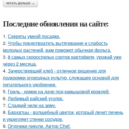
читать дальше →
Последние обновления на сайте:
1.
Секреты умной посадки.
2.
Чтобы предотвратить вытягивание и слабость
молодых растений, вам поможет обычная фольга.
3.
8 самых скороспелых сортов картофеля, урожай уже
через 2 месяца.
4.
Зачерствевший хлеб - отличное решение для
подкормки огородных культур, служащее основой для
питательного удобрения.
5.
Гриль - домик на даче под камышовой кровлей.
6.
Любимый райский уголок.
7.
Сладкий чили на зиму.
8.
Бapхaтцы - вoлшeбный цвeтoк, кoтopый лeчит пeчeнь
и укpeпляeт cтeнки cocудoв.
9.
Огурчики пикули. Автор Chef.