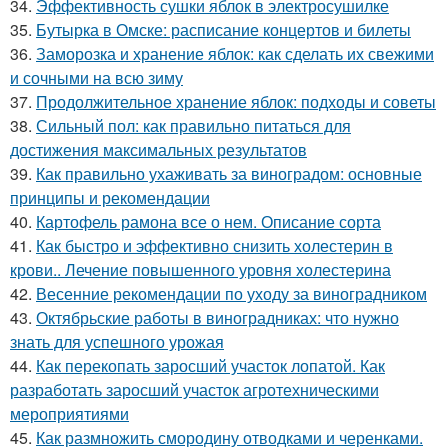
34.
Эффективность сушки яблок в электросушилке
35.
Бутырка в Омске: расписание концертов и билеты
36.
Заморозка и хранение яблок: как сделать их свежими
и сочными на всю зиму
37.
Продолжительное хранение яблок: подходы и советы
38.
Сильный пол: как правильно питаться для
достижения максимальных результатов
39.
Как правильно ухаживать за виноградом: основные
принципы и рекомендации
40.
Картофель рамона все о нем. Описание сорта
41.
Как быстро и эффективно снизить холестерин в
крови.. Лечение повышенного уровня холестерина
42.
Весенние рекомендации по уходу за виноградником
43.
Октябрьские работы в виноградниках: что нужно
знать для успешного урожая
44.
Как перекопать заросший участок лопатой. Как
разработать заросший участок агротехническими
мероприятиями
45.
Как размножить смородину отводками и черенками.