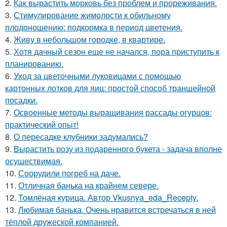
2.
Как вырастить морковь без проблем и прореживания.
3.
Стимулирование жимолости к обильному
плодоношению: подкормка в период цветения.
4.
Живу в небольшом городке, в квартире.
5.
Хотя дачный сезон еще не начался, пора приступить к
планированию.
6.
Уход за цветочными луковицами с помощью
картонных лотков для яиц: простой способ траншейной
посадки.
7.
Освоенные методы выращивания рассады огурцов:
практический опыт!
8.
О пересадке клубники задумались?
9.
Вырастить розу из подаренного букета - задача вполне
осуществимая.
10.
Соорудили погреб на даче.
11.
Отличная банька на крайнем севере.
12.
Томлёная курица. Автор Vkusnya_eda_Recepty.
13.
Любимая банька. Очень нравится встречаться в ней
тёплой дружеской компанией.