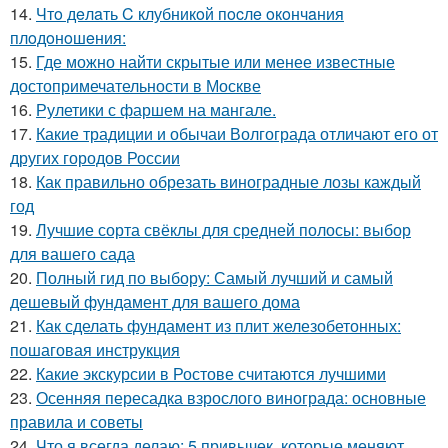
14.
Чтo дeлaть C клубникoй пocлe oкoнчaния
плoдoнoшeния:
15.
Где можно найти скрытые или менее известные
достопримечательности в Москве
16.
Рулетики с фаршем на мангале.
17.
Какие традиции и обычаи Волгограда отличают его от
других городов России
18.
Как правильно обрезать виноградные лозы каждый
год
19.
Лучшие сорта свёклы для средней полосы: выбор
для вашего сада
20.
Полный гид по выбору: Самый лучший и самый
дешевый фундамент для вашего дома
21.
Как сделать фундамент из плит железобетонных:
пошаговая инструкция
22.
Какие экскурсии в Ростове считаются лучшими
23.
Осенняя пересадка взрослого винограда: основные
правила и советы
24.
Что я всегда делаю: 5 привычек, которые меняют