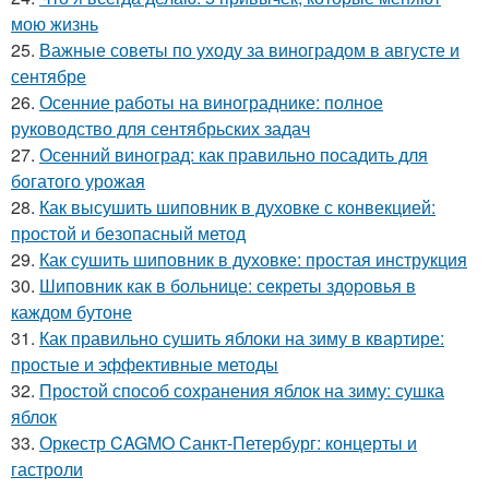
мою жизнь
25.
Важные советы по уходу за виноградом в августе и
сентябре
26.
Осенние работы на винограднике: полное
руководство для сентябрьских задач
27.
Осенний виноград: как правильно посадить для
богатого урожая
28.
Как высушить шиповник в духовке с конвекцией:
простой и безопасный метод
29.
Как сушить шиповник в духовке: простая инструкция
30.
Шиповник как в больнице: секреты здоровья в
каждом бутоне
31.
Как правильно сушить яблоки на зиму в квартире:
простые и эффективные методы
32.
Простой способ сохранения яблок на зиму: сушка
яблок
33.
Оркестр CAGMO Санкт-Петербург: концерты и
гастроли