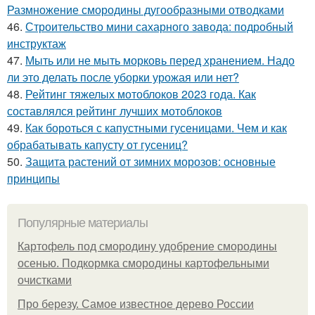
Размножение смородины дугообразными отводками
46.
Строительство мини сахарного завода: подробный
инструктаж
47.
Мыть или не мыть морковь перед хранением. Надо
ли это делать после уборки урожая или нет?
48.
Рейтинг тяжелых мотоблоков 2023 года. Как
составлялся рейтинг лучших мотоблоков
49.
Как бороться с капустными гусеницами. Чем и как
обрабатывать капусту от гусениц?
50.
Защита растений от зимних морозов: основные
принципы
Популярные материалы
Картофель под смородину удобрение смородины
осенью. Подкормка смородины картофельными
очистками
Про березу. Самое известное дерево России