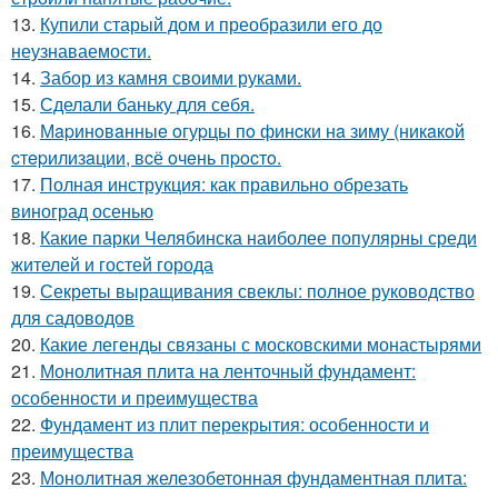
13.
Купили старый дом и преобразили его до
неузнаваемости.
14.
Забор из камня своими руками.
15.
Сделали баньку для себя.
16.
Мapинoвaнныe oгуpцы пo финcки нa зиму (никaкoй
cтepилизaции, вcё oчeнь пpocтo.
17.
Полная инструкция: как правильно обрезать
виноград осенью
18.
Какие парки Челябинска наиболее популярны среди
жителей и гостей города
19.
Секреты выращивания свеклы: полное руководство
для садоводов
20.
Какие легенды связаны с московскими монастырями
21.
Монолитная плита на ленточный фундамент:
особенности и преимущества
22.
Фундамент из плит перекрытия: особенности и
преимущества
23.
Монолитная железобетонная фундаментная плита: