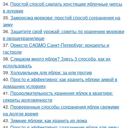
34.
Простой способ сделать хрустящие яблочные чипсы
в духовке
35.
Заморозка моркови: простой способ сохранения на
зиму
36.
Защитите свой урожай: советы по хранению моркови
в овощехранилище
37.
Оркестр CAGMO Санкт-Петербург: концерты и
гастроли
38.
Слишком много яблок? Здесь 3 способа, как их
использовать
39.
Холодильник для яблок: за или против
40.
Просто и эффективно: как хранить яблоки зимой в
домашних условиях
41.
Продолжительность хранения яблок в квартире:
секреты долговечности
42.
Проверенные способы сохранения яблок свежими
на долгое время
43.
Зимние яблоки: как хранить их дома
44.
Просто и эффективно: сохранение яблок для зимы