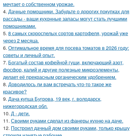
мечтает о собственном урожае.
4.
Дачные помощники. Забудьте о дорогих покупках для
рассады - ваши кухонные запасы могут стать лучшими
помощниками.
5.
8 самых скороспелых сортов картофеля, урожай уже
через 2 месяца.
6.
Оптимальное время для посева томатов в 2026 году:
советы и личный опыт.
7.
Богатый состав кофейной гущи, включающий азот,
фосфор, калий и другие полезные микроэлементы,
делает её прекрасным органическим удобрением.
8.
Доводилось ли вам встречать что-то такое же
красивое?
9.
Дача купца Бугрова, 19 век, г. володарск,
нижегородская обл.
10.
Д - дeти.
11.
Своими руками сделал из фанеры кухню на даче.
12.
Построил дачный дом своими руками, только крышу
строили нанятые рабочие.