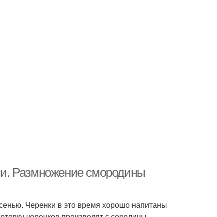
и. Размножение смородины
енью. Черенки в это время хорошо напитаны
аготовку черенков производят с середины