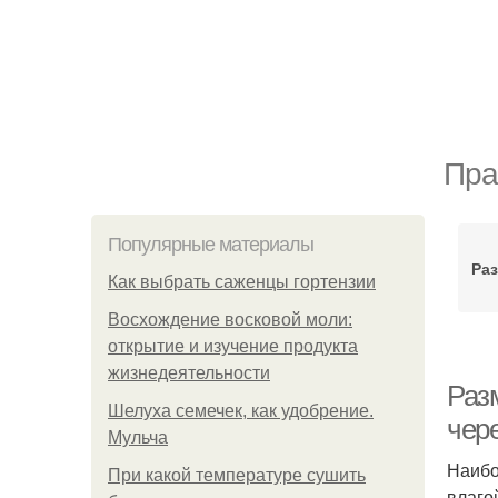
Пра
Популярные материалы
Ра
Как выбрать саженцы гортензии
Восхождение восковой моли:
открытие и изучение продукта
жизнедеятельности
Раз
Шелуха семечек, как удобрение.
чер
Мульча
Наибо
При какой температуре сушить
влаго