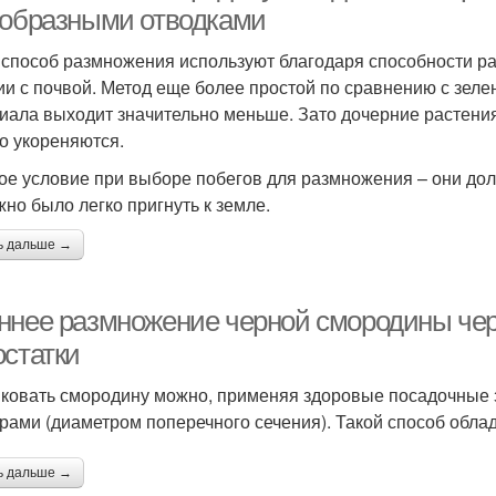
ообразными отводками
 способ размножения используют благодаря способности рас
ии с почвой. Метод еще более простой по сравнению с зел
иала выходит значительно меньше. Зато дочерние растени
о укореняются.
ое условие при выборе побегов для размножения – они дол
жно было легко пригнуть к земле.
ь дальше →
ннее размножение черной смородины че
остатки
ковать смородину можно, применяя здоровые посадочные з
рами (диаметром поперечного сечения). Такой способ обл
ь дальше →