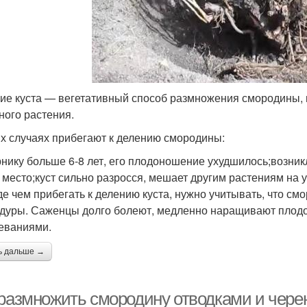
ие куста — вегетативный способ размножения смородины, 
ного растения.
их случаях прибегают к делению смородины:
рнику больше 6-8 лет, его плодоношение ухудшилось;возник
 место;куст сильно разросся, мешает другим растениям на у
е чем прибегать к делению куста, нужно учитывать, что см
дуры. Саженцы долго болеют, медленно наращивают плод
еваниями.
ь дальше →
 размножить смородину отводками и чер