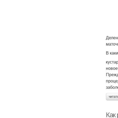
Делен
маточ
В как
куста
новое
Прежд
проце
забол
читат
Как