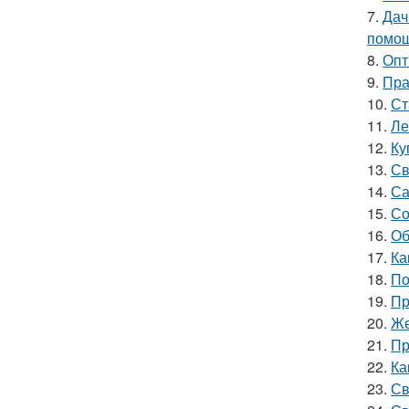
7.
Дач
помощ
8.
Опт
9.
Пра
10.
Ст
11.
Ле
12.
Ку
13.
Св
14.
Са
15.
Со
16.
Об
17.
Ка
18.
По
19.
Пр
20.
Же
21.
Пр
22.
Ка
23.
Св