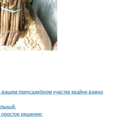
а вашем приусадебном участке крайне важно
ельный.
ь простое решение: