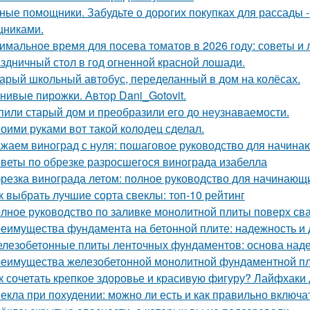
ные помощники. Забудьте о дорогих покупках для рассады 
никами.
имальное время для посева томатов в 2026 году: советы и 
здничный стол в год огненной красной лошади.
арый школьный автобус, переделанный в дом на колёсах.
нивые пирожки. Автор Dani_Gotovit.
пили старый дом и преобразили его до неузнаваемости.
оими руками вот такой колодец сделал.
жаем виноград с нуля: пошаговое руководство для начин
веты по обрезке разросшегося винограда изабелла
резка винограда летом: полное руководство для начинающ
к выбрать лучшие сорта свеклы: топ-10 рейтинг
лное руководство по заливке монолитной плиты поверх св
еимущества фундамента на бетонной плите: надежность и 
лезобетонные плиты ленточных фундаментов: основа наде
еимущества железобетонной монолитной фундаментной пли
к сочетать крепкое здоровье и красивую фигуру? Лайфхаки
екла при похудении: можно ли есть и как правильно включа