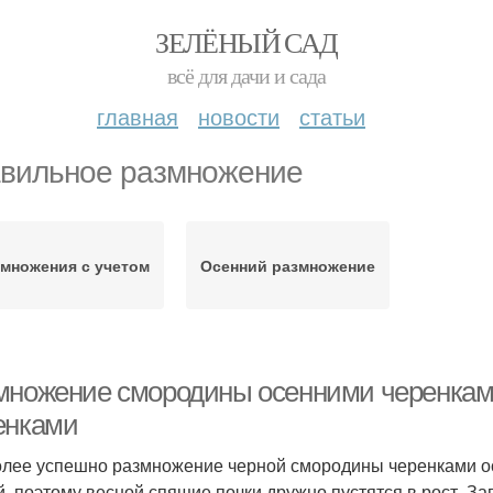
ЗЕЛЁНЫЙ САД
всё для дачи и сада
главная
новости
статьи
вильное размножение
змножения с учетом
Осенний размножение
множение смородины осенними черенкам
енками
лее успешно размножение черной смородины черенками ос
й, поэтому весной спящие почки дружно пустятся в рост. З