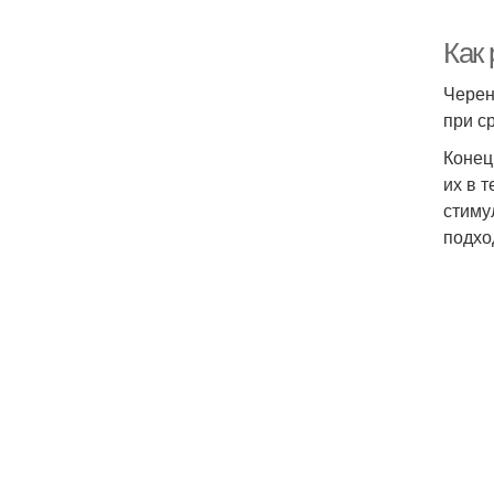
Как
Черен
при с
Конец
их в 
стиму
подхо