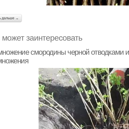
ь дальше →
 может заинтересовать
множение смородины черной отводками и
множения