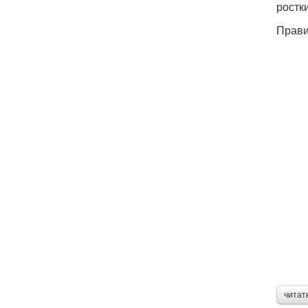
ростки
Прави
читат