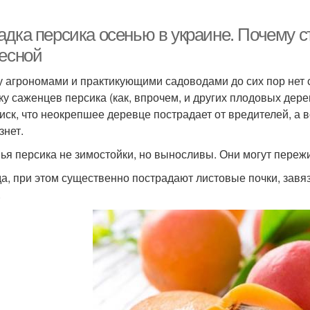
адка персика осенью в украине. Почему с
весной
 агрономами и практикующими садоводами до сих пор нет с
ку саженцев персика (как, впрочем, и других плодовых дере
риск, что неокрепшее деревце пострадает от вредителей, а в
знет.
ья персика не зимостойки, но выносливы. Они могут переж
а, при этом существенно пострадают листовые почки, завя
.