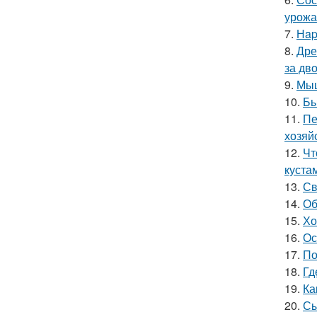
урожа
7.
Нap
8.
Дре
за дво
9.
Мыш
10.
Бы
11.
Пе
хозяй
12.
Чт
куста
13.
Св
14.
Об
15.
Хо
16.
Ос
17.
По
18.
Гд
19.
Ка
20.
Сы