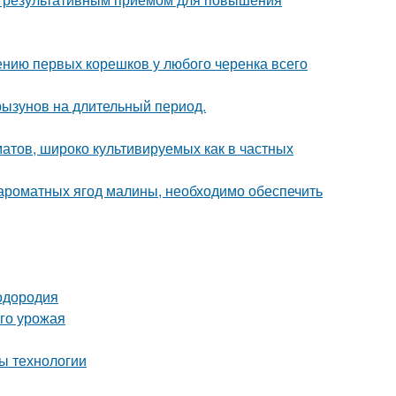
ению первых корешков у любого черенка всего
рызунов на длительный период.
атов, широко культивируемых как в частных
ароматных ягод малины, необходимо обеспечить
лодородия
ого урожая
ы технологии