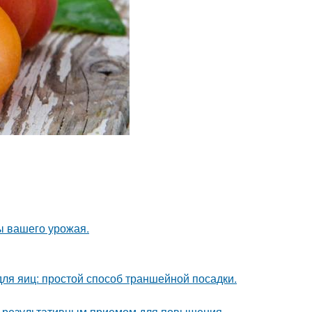
ы вашего урожая.
ля яиц: простой способ траншейной посадки.
но результативным приемом для повышения