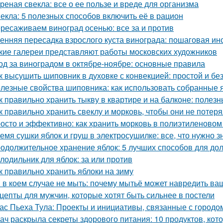
реная свекла: все о ее пользе и вреде для организма
екла: 5 полезных способов включить её в рацион
ресаживаем виноград осенью: все за и против
енняя пересадка взрослого куста винограда: пошаговая ин
кие галереи представляют работы московских художников
од за виноградом в октябре-ноябре: основные правила
к высушить шиповник в духовке с конвекцией: простой и б
лезные свойства шиповника: как использовать собранные 
к правильно хранить тыкву в квартире и на балконе: полез
к правильно хранить свеклу и морковь, чтобы они не потер
осто и эффективно: как хранить морковь в полиэтиленовом
емя сушки яблок и груш в электросушилке: все, что нужно з
одолжительное хранение яблок: 5 лучших способов для до
лодильник для яблок: за или против
к правильно хранить яблоки на зиму
 в коем случае не мыть: почему мытьё может навредить в
цепты для мужчин, которые хотят быть сильнее в постели
ас Пьеха Тула: Проекты и инициативы, связанные с городо
ач раскрыла секреты здорового питания: 10 продуктов, кот