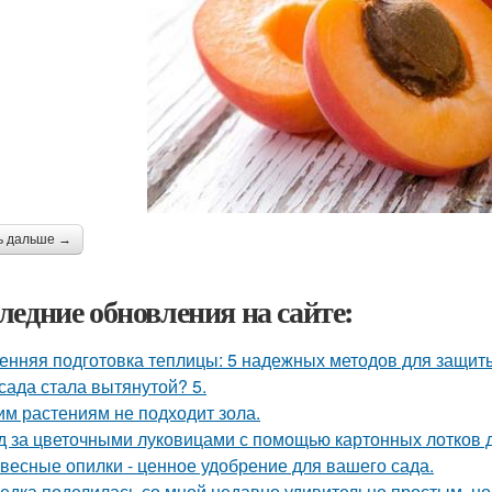
ь дальше →
ледние обновления на сайте:
енняя подготовка теплицы: 5 надежных методов для защит
сада стала вытянутой? 5.
им растениям не подходит зола.
д за цветочными луковицами с помощью картонных лотков д
весные опилки - ценное удобрение для вашего сада.
едка поделилась со мной недавно удивительно простым, 