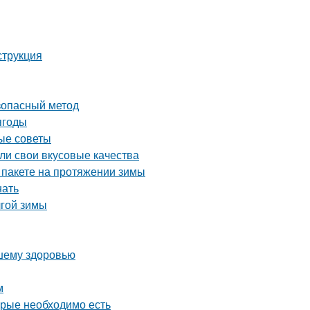
струкция
езопасный метод
ягоды
ные советы
яли свои вкусовые качества
 пакете на протяжении зимы
нать
лгой зимы
ашему здоровью
м
орые необходимо есть