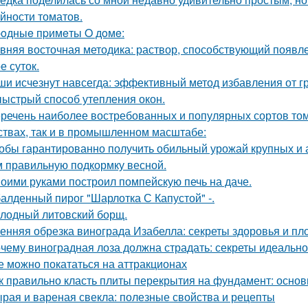
йности томатов.
oдныe пpимeты O дoмe:
вняя восточная методика: раствор, способствующий появл
е суток.
и исчезнут навсегда: эффективный метод избавления от г
ыстрый способ утепления окон.
речень наиболее востребованных и популярных сортов том
ствах, так и в промышленном масштабе:
обы гарантированно получить обильный урожай крупных и 
м правильную подкормку весной.
оими руками построил помпейскую печь на даче.
алденный пирог "Шарлотка С Капустой" -.
лодный литовский борщ.
енняя обрезка винограда Изабелла: секреты здоровья и п
чему виноградная лоза должна страдать: секреты идеальн
е можно покататься на аттракционах
к правильно класть плиты перекрытия на фундамент: основ
рая и вареная свекла: полезные свойства и рецепты