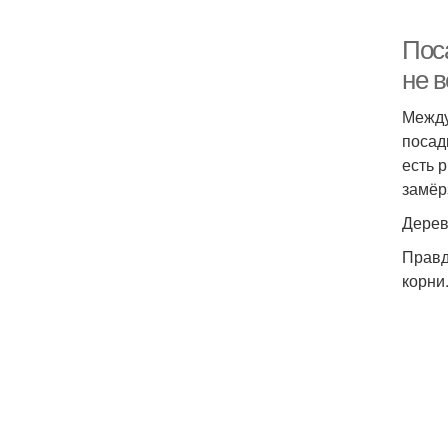
Пос
не 
Между
посад
есть 
замёр
Дерев
Правд
корни