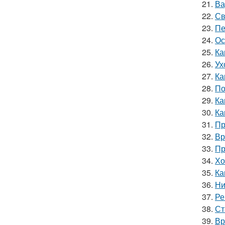
21.
Ва
22.
Св
23.
Пе
24.
Ос
25.
Ка
26.
Ух
27.
Ка
28.
По
29.
Ка
30.
Ка
31.
Пр
32.
Вр
33.
Пр
34.
Хо
35.
Ка
36.
Ни
37.
Ре
38.
Ст
39.
Вр