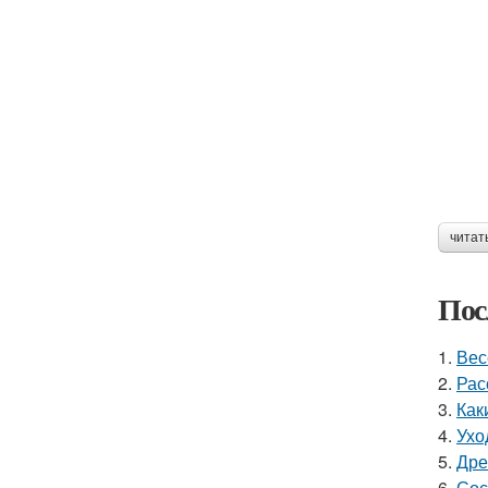
читат
Пос
1.
Вес
2.
Рас
3.
Как
4.
Ухо
5.
Дре
6.
Сос