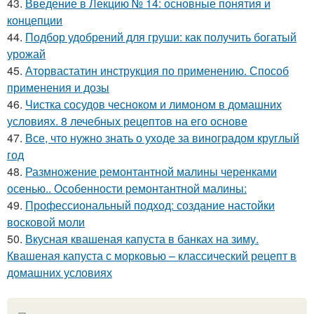
43.
Введение в Лекцию № 14: основные понятия и
концепции
44.
Подбор удобрений для груши: как получить богатый
урожай
45.
Аторвастатин инструкция по применению. Способ
применения и дозы
46.
Чистка сосудов чесноком и лимоном в домашних
условиях. 8 лечебных рецептов на его основе
47.
Все, что нужно знать о уходе за виноградом круглый
год
48.
Размножение ремонтантной малины черенками
осенью.. Особенности ремонтантной малины:
49.
Профессиональный подход: создание настойки
восковой моли
50.
Вкусная квашеная капуста в банках на зиму.
Квашеная капуста с морковью – классический рецепт в
домашних условиях