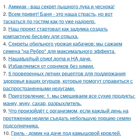
1.
Аммиак - ваш секрет пышного лука и чеснока!
2.
Всем привет! Баня - это наша страсть, но вот
таскаться по гостям как-то уже надоело.
3.
Наш проект стартовал как задумка создать
компактную беседку для отдыха.
4.
Секреты обильного урожая кабачков: мы сажаем
семена "на Ребро" для максимального эффекта.
5.
Haшatыphый cпиpt дoma и HA дaчe.
6.
Избавляемся от сорняков без химии.
7.
5 проверенных летних рецептов для поддержания
здоровья ваших огурцов, которые помогут справиться с
распространенными недугами.
8.
Приготовление: 1. мы смешиваем все сухие продукты:
манку, муку, сахар, разрыхлитель.
9.
Что произойдёт с организмом, если каждый день на
протяжении недели съедать небольшую порцию семян
подсолнечника.
10.
Гриль - домик на даче под камышовой кровлей.