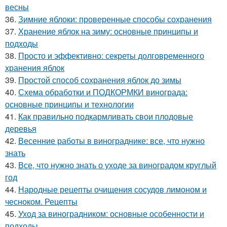
весны
36.
Зимние яблоки: проверенные способы сохранения
37.
Хранение яблок на зиму: основные принципы и
подходы
38.
Просто и эффективно: секреты долговременного
хранения яблок
39.
Простой способ сохранения яблок до зимы
40.
Схема обработки и ПОДКОРМКИ винограда:
основные принципы и технологии
41.
Как правильно подкармливать свои плодовые
деревья
42.
Весенние работы в винограднике: все, что нужно
знать
43.
Все, что нужно знать о уходе за виноградом круглый
год
44.
Народные рецепты очищения сосудов лимоном и
чесноком. Рецепты
45.
Уход за виноградником: основные особенности и
подходы