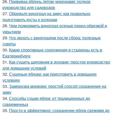
26.
Прививка яблонь летом черенками: полное
руководство для садоводов
27.
Обрежьте виноград на зиму: как правильно
подготовить кусты к холодам
28.
Чем подкормить виноград осенью перед обрезкой и
укрытием
29.
Что делать с виноградом после сбора: полезные
советы
30.
Какие спортивные сооружения и стадионы есть в
Екатеринбурге
31.
Как сушить шиповник в духовке: простое руководство
для домашних условий
32.
Сушеные яблоки: как приготовить в домашних
условиях
33.
Заморозка моркови: простой способ сохранения на
зиму
34.
Способы сушки яблок: от традиционных до
современных
35.
Просто и эффективно: сохранение яблок свежими до