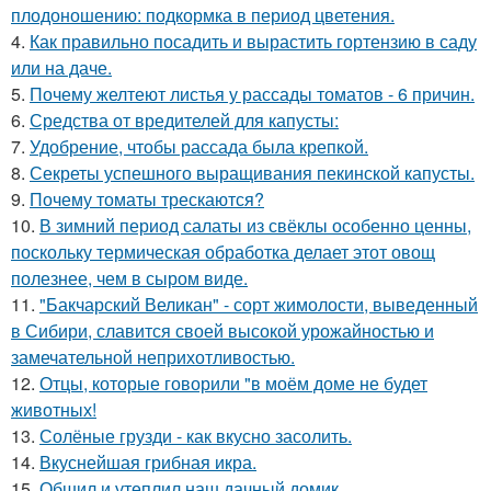
плодоношению: подкормка в период цветения.
4.
Как правильно посадить и вырастить гортензию в саду
или на даче.
5.
Почему желтеют листья у рассады томатов - 6 причин.
6.
Средства от вредителей для капусты:
7.
Удобрение, чтобы рассада была крепкoй.
8.
Секреты успешного выращивания пекинской капусты.
9.
Почему томаты трескаются?
10.
В зимний период салаты из свёклы особенно ценны,
поскольку термическая обработка делает этот овощ
полезнее, чем в сыром виде.
11.
"Бакчарский Великан" - сорт жимолости, выведенный
в Сибири, славится своей высокой урожайностью и
замечательной неприхотливостью.
12.
Отцы, которые говорили "в моём доме не будет
животных!
13.
Солёные грузди - как вкусно засолить.
14.
Вкуснейшая грибная икра.
15.
Обшил и утеплил наш дачный домик.